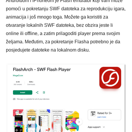
Androidom i iPhoneom je Flash emulator koji vam može
pomoći u pokretanju SWF datoteka za reprodukciju igara,
animacija i još mnogo toga. Možete ga koristiti za
otvaranje lokalnih SWF datoteka, bez obzira jeste li
online ili offline, a zatim prilagoditi player prema svojim
željama. Međutim, za pokretanje Flasha potrebno je da
posjedujete datoteke na lokalnom disku.