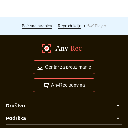
Početna stranica
Reprodukcija
Swf Player
Centar za preuzimanje
AnyRec trgovina
Društvo
Podrška