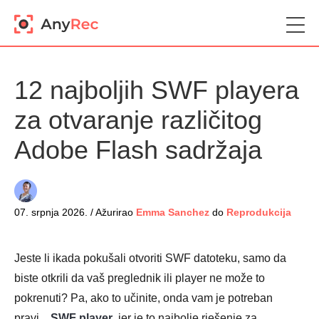
12 najboljih SWF playera
za otvaranje različitog
Adobe Flash sadržaja
07. srpnja 2026. / Ažurirao
Emma Sanchez
do
Reprodukcija
Jeste li ikada pokušali otvoriti SWF datoteku, samo da
biste otkrili da vaš preglednik ili player ne može to
pokrenuti? Pa, ako to učinite, onda vam je potreban
pravi...
SWF player
, jer je to najbolje rješenje za