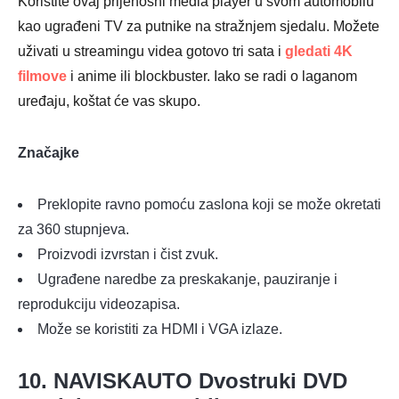
Koristite ovaj prijenosni media player u svom automobilu
kao ugrađeni TV za putnike na stražnjem sjedalu. Možete
uživati u streamingu videa gotovo tri sata i
gledati 4K
filmove
i anime ili blockbuster. Iako se radi o laganom
uređaju, koštat će vas skupo.
Značajke
Preklopite ravno pomoću zaslona koji se može okretati
za 360 stupnjeva.
Proizvodi izvrstan i čist zvuk.
Ugrađene naredbe za preskakanje, pauziranje i
reprodukciju videozapisa.
Može se koristiti za HDMI i VGA izlaze.
10. NAVISKAUTO Dvostruki DVD