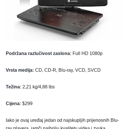
Podržana razlučivost zaslona:
Full HD 1080p
Vrsta medija:
CD, CD-R, Blu-ray, VCD, SVCD
Težina:
2,21 kg/4,88 lbs
Cijena:
$299
Iako je ovaj uređaj jedan od najskupljih prijenosnih Blu-
ray playera, jamči najbolju kvalitetu videa i zvuka.