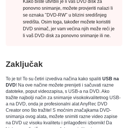
Kako biste utvrdili je li vaš DVD disk za
ponovno snimanje, možete provjeriti nalazi li
se oznaka "DVD-RW" u blizini središnjeg
središta. Osim toga, također možete koristiti
DVD snimač, jer vam većina njih može reći je
li vaš DVD disk za ponovno snimanje ili ne.
Korak 4.
Zaključak
To je to! To su četiri izvediva načina kako spaliti
USB na
DVD
! Na ove načine možete prenijeti i sačuvati razne
datoteke, poput videozapisa, s USB-a na DVD. Ako
tražite najbolji način za snimanje visokokvalitetnog USB-
a na DVD, onda je profesionalni alat AnyRec DVD
Creator ono što tražite! S moćnim značajkama DVD-
snimanja ovog alata, možete snimiti razne video zapise
na DVD uz visoku kvalitetu i prilagođeni izbornik! Da