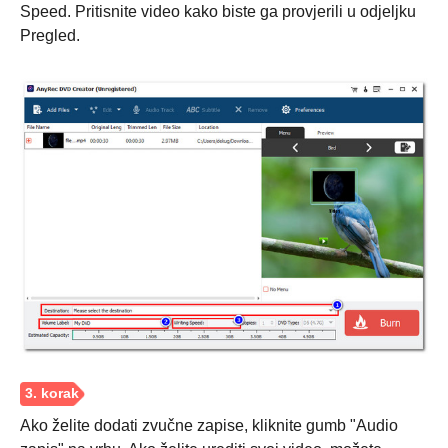
Korak 1.
Speed. Pritisnite video kako biste ga provjerili u odjeljku
Pregled.
Ako želite dodati zvučne zapise, kliknite gumb "Audio