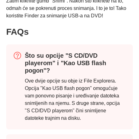
Zatim kliknite gumb "Snimi". Nakon što kliknete na to,
3. korak
odmah će se pokrenuti proces snimanja. I to je to! Tako
koristite Finder za snimanje USB-a na DVD!
FAQs
Što su opcije "S CD/DVD
playerom" i "Kao USB flash
pogon"?
Ove dvije opcije su obje iz File Explorera.
Opcija "Kao USB flash pogon" omogućuje
vam ponovno pisanje i uređivanje datoteka
snimljenih na njemu. S druge strane, opcija
"S CD/DVD playerom" čini snimljene
datoteke trajnim na disku.