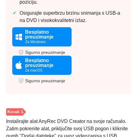
poziciju.
Osigurajte superbrzu brzinu snimanja s USB-a
na DVD i visokokvalitetni izlaz.
Besplatno
preuzimanje
Za Windows
Sigurno preuzimanje
Besplatno
preuzimanje
Za macOS
Sigurno preuzimanje
Instalirajte alat AnyRec DVD Creator na svoje računalo.
Zatim pokrenite alat, priključite svoj USB pogon i kliknite
gumb "Dodaj datoteke" za uvoz videozapisa s USB