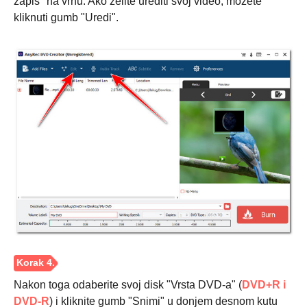
zapis" na vrhu. Ako želite urediti svoj video, možete
kliknuti gumb "Uredi".
Korak 2.
Nakon toga odaberite svoj disk "Vrsta DVD-a" (
DVD+R i
DVD-R
) i kliknite gumb "Snimi" u donjem desnom kutu