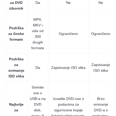
za DVD
Da
Ne
Ne
izbornik
MP4,
MKV i
Podrška
više od
za široke
Ograničeno
Ograničeno
300
formate
drugih
formata
Podrška
za
Zapisivanje
Da
Zapisivanje ISO slika
snimanje
ISO slika
ISO slika
Snimite
sve s
USB-a na
Izradite DVD-ove s
Brzo
Najbolje
DVD
podacima za
snimanje
za
disk,
sigurnosne kopije
DVD-a s
mapu ili
datoteka/dokumenta.
podacima.