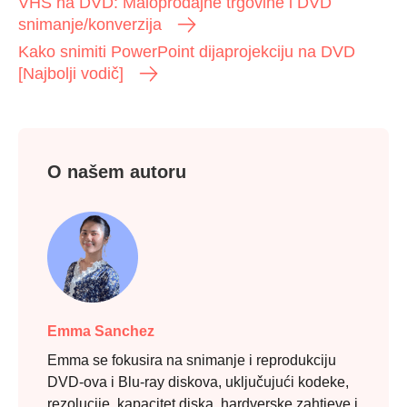
VHS na DVD: Maloprodajne trgovine i DVD
snimanje/konverzija
Kako snimiti PowerPoint dijaprojekciju na DVD
[Najbolji vodič]
O našem autoru
Emma Sanchez
Emma se fokusira na snimanje i reprodukciju
DVD-ova i Blu-ray diskova, uključujući kodeke,
rezolucije, kapacitet diska, hardverske zahtjeve i