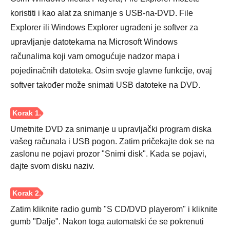
Korak 1.
koristiti i kao alat za snimanje s USB-na-DVD. File
Explorer ili Windows Explorer ugrađeni je softver za
upravljanje datotekama na Microsoft Windows
računalima koji vam omogućuje nadzor mapa i
pojedinačnih datoteka. Osim svoje glavne funkcije, ovaj
softver također može snimati USB datoteke na DVD.
Umetnite DVD za snimanje u upravljački program diska
vašeg računala i USB pogon. Zatim pričekajte dok se na
zaslonu ne pojavi prozor "Snimi disk". Kada se pojavi,
dajte svom disku naziv.
Korak 2.
Zatim kliknite radio gumb "S CD/DVD playerom" i kliknite
gumb "Dalje". Nakon toga automatski će se pokrenuti