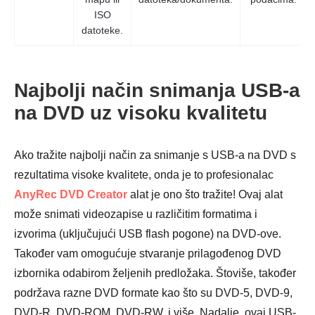
ISO
datoteke.
Najbolji način snimanja USB-a
na DVD uz visoku kvalitetu
Ako tražite najbolji način za snimanje s USB-a na DVD s
rezultatima visoke kvalitete, onda je to profesionalac
AnyRec DVD Creator
alat je ono što tražite! Ovaj alat
može snimati videozapise u različitim formatima i
izvorima (uključujući USB flash pogone) na DVD-ove.
Također vam omogućuje stvaranje prilagođenog DVD
izbornika odabirom željenih predložaka. Štoviše, također
podržava razne DVD formate kao što su DVD-5, DVD-9,
DVD-R, DVD-ROM, DVD-RW, i više. Nadalje, ovaj USB-