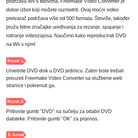
podržava Wii s titlovima, Freemake Video Converter je
dobar izbor koji možete razmotriti. Ovaj moćni video
pretvarač podržava više od 500 formata. Štoviše, također
pruža bitne značajke uređivanja za rezanje, spajanje i
rotiranje videozapisa. Naučimo kako reproducirati DVD
Korak 2.
na Wii s njim!
Umetnite DVD disk u DVD jedinicu. Zatim biste trebali
preuzeti Freemake Video Converter sa službene web
stranice i pokrenuti ga.
Pritisnite gumb "DVD" na sučelju za odabir DVD
datoteke. Pritisnite gumb "OK" za prijenos.