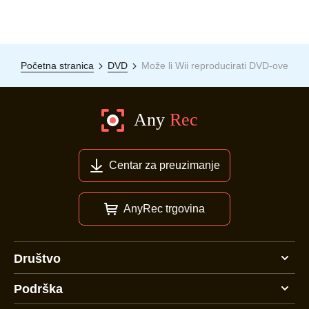
Početna stranica
DVD
Može li Wii reproducirati DVD-ove
Centar za preuzimanje
AnyRec trgovina
Društvo
Podrška