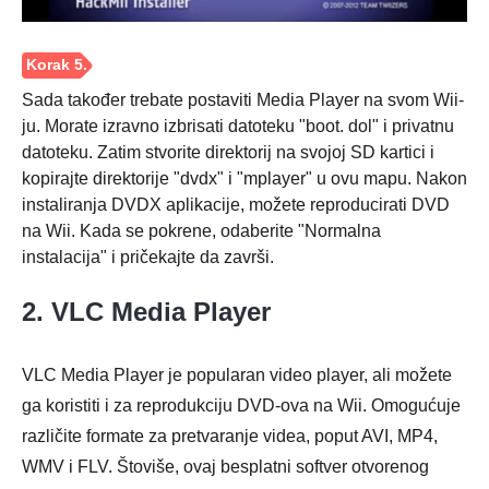
Sada također trebate postaviti Media Player na svom Wii-
ju. Morate izravno izbrisati datoteku "boot. dol" i privatnu
datoteku. Zatim stvorite direktorij na svojoj SD kartici i
Korak 4.
kopirajte direktorije "dvdx" i "mplayer" u ovu mapu. Nakon
instaliranja DVDX aplikacije, možete reproducirati DVD
na Wii. Kada se pokrene, odaberite "Normalna
instalacija" i pričekajte da završi.
2. VLC Media Player
VLC Media Player je popularan video player, ali možete
ga koristiti i za reprodukciju DVD-ova na Wii. Omogućuje
različite formate za pretvaranje videa, poput AVI, MP4,
WMV i FLV. Štoviše, ovaj besplatni softver otvorenog