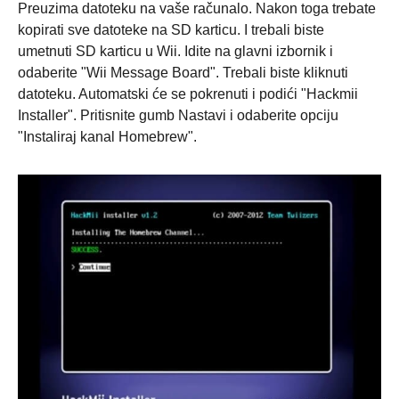
Preuzima datoteku na vaše računalo. Nakon toga trebate
kopirati sve datoteke na SD karticu. I trebali biste
3. korak
umetnuti SD karticu u Wii. Idite na glavni izbornik i
odaberite "Wii Message Board". Trebali biste kliknuti
datoteku. Automatski će se pokrenuti i podići "Hackmii
Installer". Pritisnite gumb Nastavi i odaberite opciju
"Instaliraj kanal Homebrew".