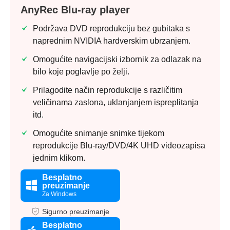
AnyRec Blu-ray player
Podržava DVD reprodukciju bez gubitaka s
Korak 2.
naprednim NVIDIA hardverskim ubrzanjem.
Omogućite navigacijski izbornik za odlazak na
bilo koje poglavlje po želji.
Prilagodite način reprodukcije s različitim
3. korak
veličinama zaslona, uklanjanjem ispreplitanja
itd.
Omogućite snimanje snimke tijekom
reprodukcije Blu-ray/DVD/4K UHD videozapisa
jednim klikom.
Besplatno
preuzimanje
Za Windows
Sigurno preuzimanje
Besplatno