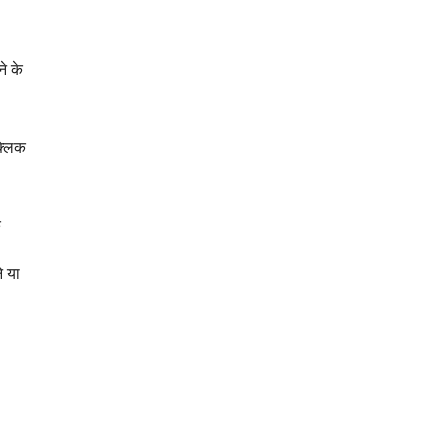
े के
क्लिक
े
े या