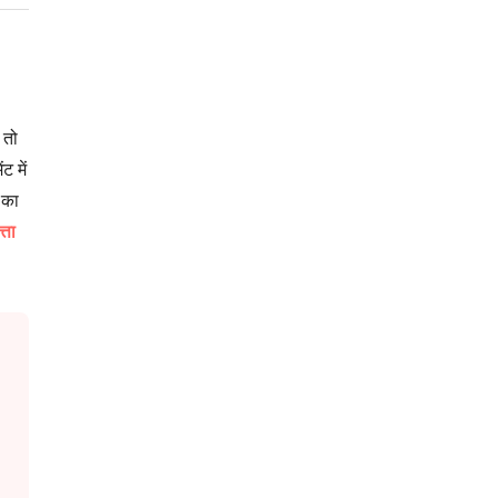
 तो
 में
 का
्ता