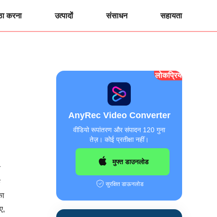
ठा करना
उत्पादों
संसाधन
सहायता
लोकप्रिय
AnyRec Video Converter
वीडियो रूपांतरण और संपादन 120 गुना
तेज़। कोई प्रतीक्षा नहीं।
मुफ्त डाउनलोड
य
े
सुरक्षित डाऊनलोड
का
ए,