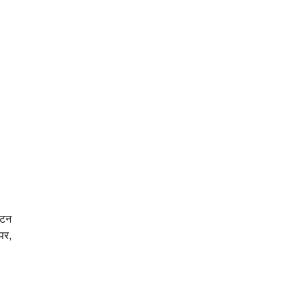
बटन
पर,