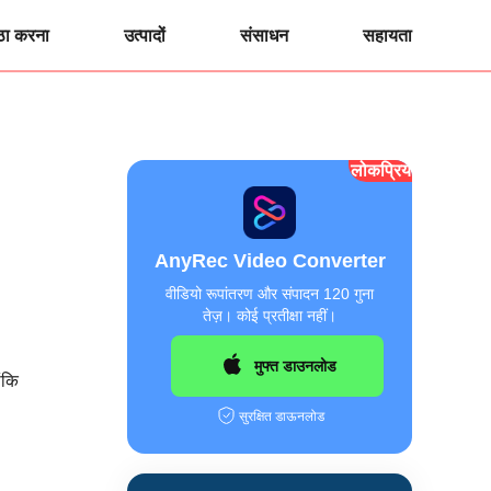
ठा करना
उत्पादों
संसाधन
सहायता
लोकप्रिय
AnyRec Video Converter
वीडियो रूपांतरण और संपादन 120 गुना
तेज़। कोई प्रतीक्षा नहीं।
मुफ्त डाउनलोड
ंकि
सुरक्षित डाऊनलोड