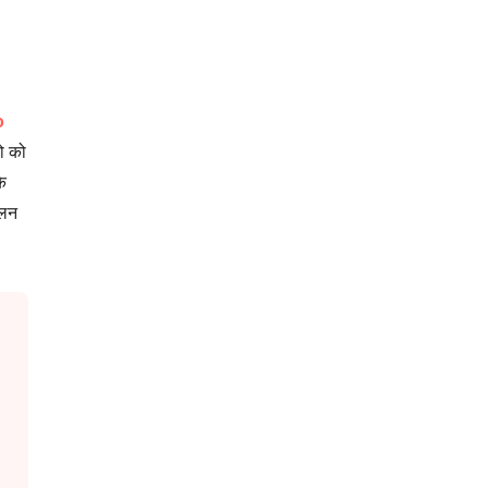
o
ो को
े
ालन