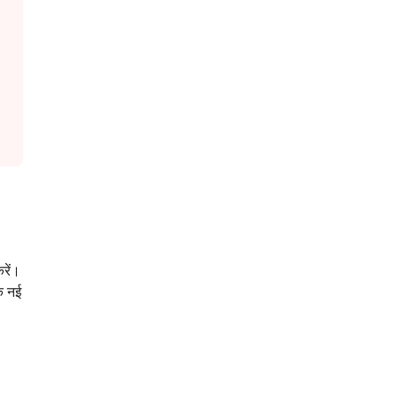
रें।
क नई