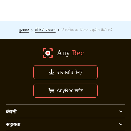
मुखपृष्ठ
वीडियो संपादन
टिकटोक पर स्प्लिट स्क्रीन कैसे करें
डाउनलोड केंद्र
AnyRec स्टोर
कंपनी
सहायता