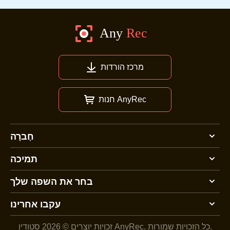
מרכז הורדות
חנות AnyRec
חֶברָה
תמיכה
בחר את השפה שלך
עקבו אחרינו
כל הזכויות שמורות.
זכויות יוצרים © 2026 סטודיו AnyRec.