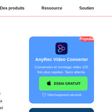
Des produits
Ressource
Soutien
Populaire
AnyRec Video Converter
Conversion et montage vidéo 120
fois plus rapides. Sans attente.
ESSAI GRATUIT
r
Téléchargement sécurisé
ra
et