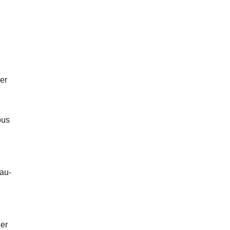
er
ous
 au-
ier