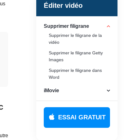
ous
Éditer vidéo
Supprimer filigrane
Supprimer le filigrane de la
vidéo
Supprimer le filigrane Getty
Images
Supprimer le filigrane dans
Word
Supprimer le filigrane du PDF
iMovie
Supprimer le filigrane de la
c
photo
Supprimer Emoji de l'image
ESSAI GRATUIT
utre