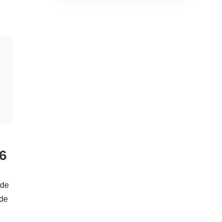
Supprimer Emoji de l'image
16
ode
 de