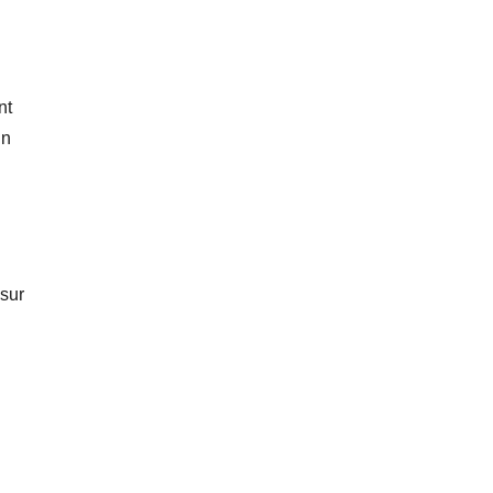
nt
un
 sur