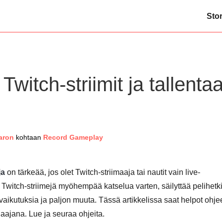
Sto
Twitch-striimit ja tallenta
aron
kohtaan
Record Gameplay
ja
on tärkeää, jos olet Twitch-striimaaja tai nautit vain live-
a Twitch-striimejä myöhempää katselua varten, säilyttää pelihetk
ovaikutuksia ja paljon muuta. Tässä artikkelissa saat helpot ohje
laajana. Lue ja seuraa ohjeita.