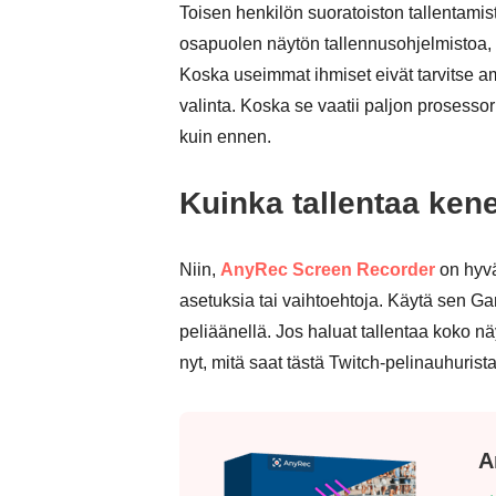
Toisen henkilön suoratoiston tallentami
osapuolen näytön tallennusohjelmistoa
Koska useimmat ihmiset eivät tarvitse am
valinta. Koska se vaatii paljon prosesso
kuin ennen.
Kuinka tallentaa ken
Niin,
AnyRec Screen Recorder
on hyvä 
asetuksia tai vaihtoehtoja. Käytä sen Gam
peliäänellä. Jos haluat tallentaa koko nä
nyt, mitä saat tästä Twitch-pelinauhurista i
A