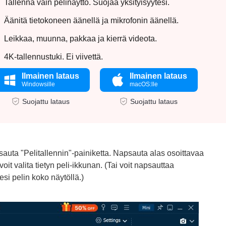
Tallenna vain pelinäyttö. Suojaa yksityisyytesi.
Äänitä tietokoneen äänellä ja mikrofonin äänellä.
Leikkaa, muunna, pakkaa ja kierrä videota.
4K-tallennustuki. Ei viivettä.
Ilmainen lataus
Ilmainen lataus
Windowsille
macOS:lle
Suojattu lataus
Suojattu lataus
auta "Pelitallennin"-painiketta. Napsauta alas osoittavaa
it valita tietyn peli-ikkunan. (Tai voit napsauttaa
esi pelin koko näytöllä.)