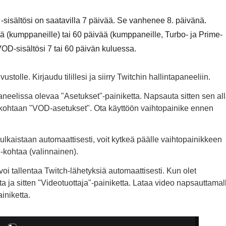
 -sisältösi on saatavilla 7 päivää. Se vanhenee 8. päivänä.
 (kumppaneille) tai 60 päivää (kumppaneille, Turbo- ja Prime-
is VOD-sisältösi 7 tai 60 päivän kuluessa.
ivustolle. Kirjaudu tilillesi ja siirry Twitchin hallintapaneeliin.
elissa olevaa "Asetukset"-painiketta. Napsauta sitten sen al
ry kohtaan "VOD-asetukset". Ota käyttöön vaihtopainike ennen
 julkaistaan automaattisesti, voit kytkeä päälle vaihtopainikkeen
-kohtaa (valinnainen).
voi tallentaa Twitch-lähetyksiä automaattisesti. Kun olet
ta ja sitten "Videotuottaja"-painiketta. Lataa video napsauttamal
iniketta.