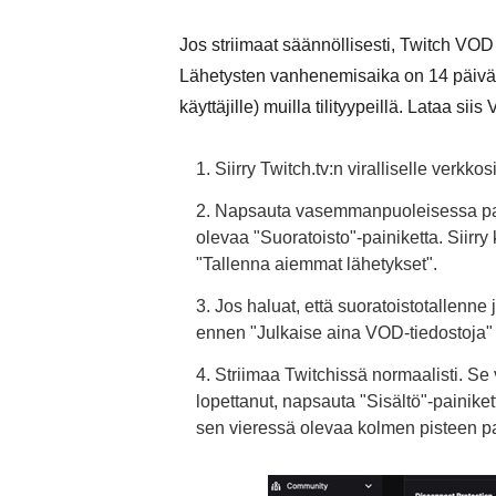
Jos striimaat säännöllisesti, Twitch VOD
Lähetysten vanhenemisaika on 14 päivää
käyttäjille) muilla tilityypeillä. Lataa si
1. Siirry Twitch.tv:n viralliselle verkkos
2. Napsauta vasemmanpuoleisessa pane
olevaa "Suoratoisto"-painiketta. Siir
"Tallenna aiemmat lähetykset".
3. Jos haluat, että suoratoistotallenne
ennen "Julkaise aina VOD-tiedostoja" 
4. Striimaa Twitchissä normaalisti. Se 
lopettanut, napsauta "Sisältö"-painiket
sen vieressä olevaa kolmen pisteen pa