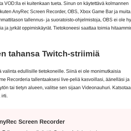
sta VOD:lla ei kuitenkaan tueta. Sinun on käytettävä kolmannen
, kuten AnyRec Screen Recorder, OBS, Xbox Game Bar ja muita
mattitason tallennus- ja suoratoisto-ohjelmistoja, OBS ei ole h
ria ja jyrkät oppimiskäyrät. Tietokoneesi saattaa toimia hitaammi
en tahansa Twitch-striimiä
valinta edullisille tietokoneille. Siinä ei ole monimutkaisia
e Recorderia tallentaaksesi live-peliä kasvoillasi, äänelläsi ja
ytön tai tietyn alueen, valitse sen sijaan Videonauhuri. Katsota
rti.
nyRec Screen Recorder