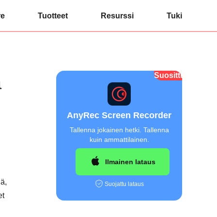
re
Tuotteet
Resurssi
Tuki
Suosittu
a
AnyRec Screen Recorder
Tallenna jokainen hetki. Tallenna
kuin ammattilainen.
Ilmainen lataus
iä,
Suojattu lataus
et