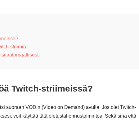
iimeissä?
tch-striimiä
isi automaattisesti
töä Twitch-striimeissä?
ejäsi suoraan VOD:n (Video on Demand) avulla. Jos olet Twitch-
yksesi, voit käyttää tätä oletustallennustoimintoa. Sekä sinä että