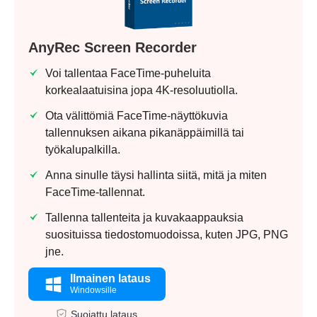
AnyRec Screen Recorder
Voi tallentaa FaceTime-puheluita
korkealaatuisina jopa 4K-resoluutiolla.
Ota välittömiä FaceTime-näyttökuvia
tallennuksen aikana pikanäppäimillä tai
työkalupalkilla.
Anna sinulle täysi hallinta siitä, mitä ja miten
FaceTime-tallennat.
Tallenna tallenteita ja kuvakaappauksia
suosituissa tiedostomuodoissa, kuten JPG, PNG
jne.
Ilmainen lataus
Windowsille
Suojattu lataus