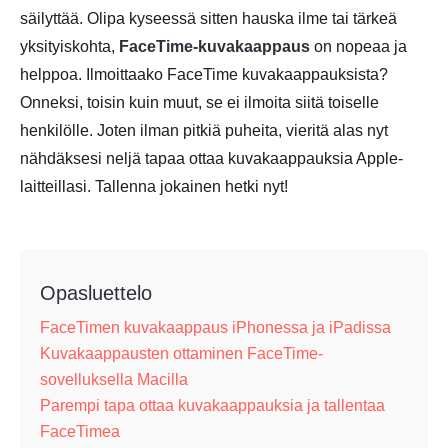
säilyttää. Olipa kyseessä sitten hauska ilme tai tärkeä
yksityiskohta,
FaceTime-kuvakaappaus
on nopeaa ja
helppoa. Ilmoittaako FaceTime kuvakaappauksista?
Onneksi, toisin kuin muut, se ei ilmoita siitä toiselle
henkilölle. Joten ilman pitkiä puheita, vieritä alas nyt
nähdäksesi neljä tapaa ottaa kuvakaappauksia Apple-
laitteillasi. Tallenna jokainen hetki nyt!
Opasluettelo
FaceTimen kuvakaappaus iPhonessa ja iPadissa
Kuvakaappausten ottaminen FaceTime-
sovelluksella Macilla
Parempi tapa ottaa kuvakaappauksia ja tallentaa
FaceTimea