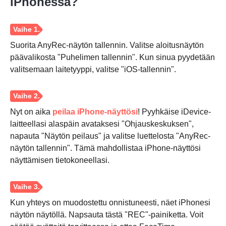
iPhonessa?
Vaihe 2.
Suorita AnyRec-näytön tallennin. Valitse aloitusnäytön
päävalikosta "Puhelimen tallennin". Kun sinua pyydetään
valitsemaan laitetyyppi, valitse "iOS-tallennin".
Nyt on aika
peilaa iPhone-näyttösi
! Pyyhkäise iDevice-
laitteellasi alaspäin avataksesi "Ohjauskeskuksen",
napauta "Näytön peilaus" ja valitse luettelosta "AnyRec-
näytön tallennin". Tämä mahdollistaa iPhone-näyttösi
näyttämisen tietokoneellasi.
Kun yhteys on muodostettu onnistuneesti, näet iPhonesi
näytön näytöllä. Napsauta tästä "REC"-painiketta. Voit