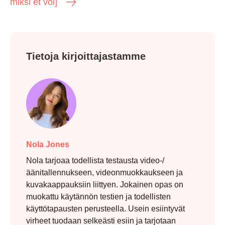
miksi et voi]
Vaihe 1.
Tietoja kirjoittajastamme
Vaihe 2.
Nola Jones
Nola tarjoaa todellista testausta video-/
äänitallennukseen, videonmuokkaukseen ja
kuvakaappauksiin liittyen. Jokainen opas on
muokattu käytännön testien ja todellisten
käyttötapausten perusteella. Usein esiintyvät
Vaihe 3.
virheet tuodaan selkeästi esiin ja tarjotaan