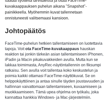
säätää syötteitä tarvittaessa ja ottaa FaceTime-
kuvakaappauksen puhelun aikana "Snapshot"-
Vaihe 3.
painikkeella. Myöhemmin kuvat tallennetaan
onnistuneesti valitsemaasi kansioon.
Johtopäätös
FaceTime-puhelun hetkien tallentamiseen on luotettavia
tapoja. Voit
ota FaceTime-kuvakaappaus
hauskan
reaktion tai jonkin tärkeän asian tallentamiseen iPhonen,
iPadin ja Macin pikakuvakkeiden avulla. Mutta kun se
Vaihe 4.
lakkaa toimimasta, AnyRec-näytöntallennin on fiksumpi
ratkaisu. Sen avulla voit tallentaa koko keskustelun ja
poimia kaikki ottamasi FaceTime-näyttökuvat. Se on
helppokäyttöinen ja antaa sinulle täyden joustavuuden ja
hallinnan vaivattomaan tallentamiseen, kuvaamiseen ja
muokkaamiseen. Tämä upea ohjelma on työkalu, joka
kannattaa hankkia Windows- ja Mac-järjestelmiin.