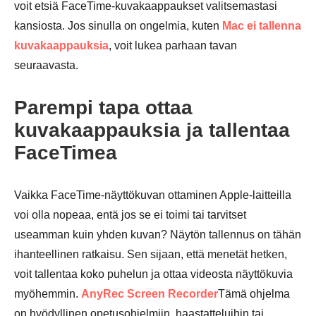
voit etsiä FaceTime-kuvakaappaukset valitsemastasi
kansiosta. Jos sinulla on ongelmia, kuten
Mac ei tallenna
kuvakaappauksia
, voit lukea parhaan tavan
seuraavasta.
Parempi tapa ottaa
kuvakaappauksia ja tallentaa
FaceTimea
Vaikka FaceTime-näyttökuvan ottaminen Apple-laitteilla
voi olla nopeaa, entä jos se ei toimi tai tarvitset
useamman kuin yhden kuvan? Näytön tallennus on tähän
ihanteellinen ratkaisu. Sen sijaan, että menetät hetken,
voit tallentaa koko puhelun ja ottaa videosta näyttökuvia
myöhemmin.
AnyRec Screen Recorder
Tämä ohjelma
on hyödyllinen opetusohjelmiin, haastatteluihin tai