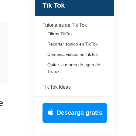
Tik Tok
Tutoriales de Tik Tok
Filtros TikTok
Recortar sonido en TikTok
Combina videos en TikTok
Quitar la marca de agua de
TikTok
Hacer pantalla dividida en
Tik Tok Ideas
TikTok
Quitar la marca de agua de
e
TikTok
Descarga gratis
Audio de video inverso en
TikTok
Ver duetos en TikTok