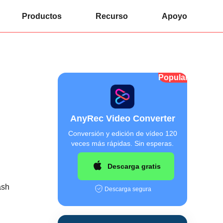
Productos
Recurso
Apoyo
Popular
AnyRec Video Converter
Conversión y edición de vídeo 120
veces más rápidas. Sin esperas.
Descarga gratis
ash
Descarga segura