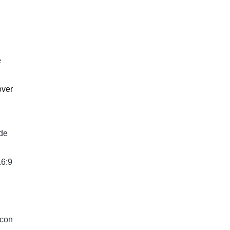
e
over
 de
16:9
 con