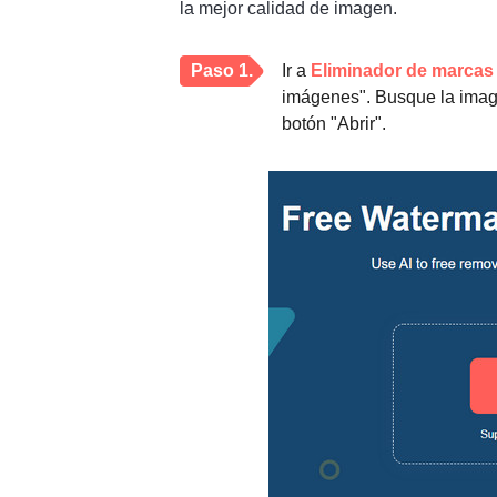
la mejor calidad de imagen.
Paso 1.
Ir a
Eliminador de marcas 
imágenes". Busque la image
botón "Abrir".