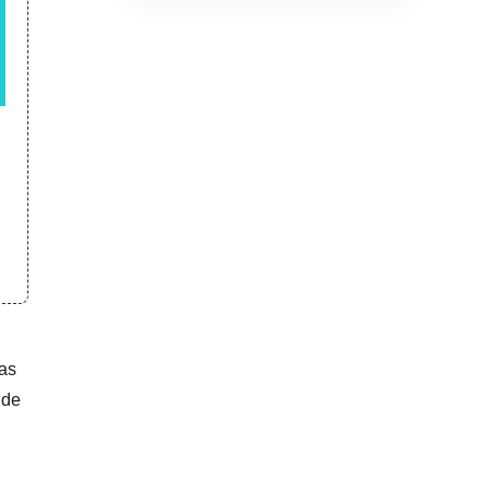
PDF
Eliminar marca de agua de la
foto
las
 de