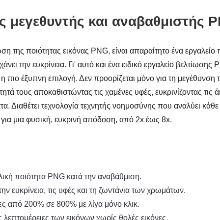
ς μεγεθυντής και αναβαθμιστής 
ση της ποιότητας εικόνας PNG, είναι απαραίτητο ένα εργαλείο 
χάνει την ευκρίνεια. Γι' αυτό και ένα ειδικό εργαλείο βελτίωση
 η πιο έξυπνη επιλογή. Δεν προορίζεται μόνο για τη μεγέθυνση 
ότητά τους αποκαθιστώντας τις χαμένες υφές, ευκρινίζοντας τις ά
α. Διαθέτει τεχνολογία τεχνητής νοημοσύνης που αναλύει κάθε pi
 για μια φυσική, ευκρινή απόδοση, από 2x έως 8x.
λική ποιότητα PNG κατά την αναβάθμιση.
ην ευκρίνεια, τις υφές και τη ζωντάνια των χρωμάτων.
ες από 200% σε 800% με λίγα μόνο κλικ.
ς λεπτομέρειες των εικόνων χωρίς θολές εικόνες.