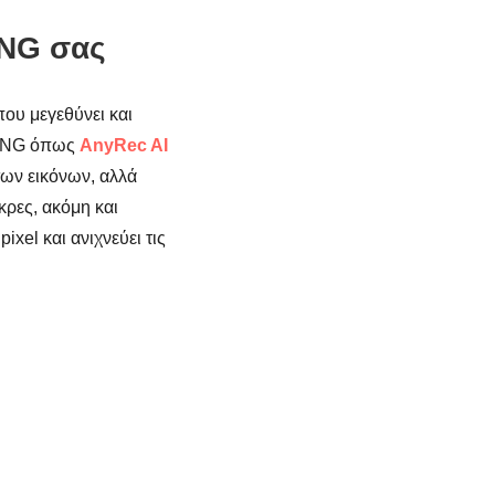
PNG σας
που μεγεθύνει και
ς PNG όπως
AnyRec AI
των εικόνων, αλλά
κρες, ακόμη και
xel και ανιχνεύει τις