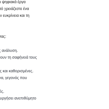
ι ψηφιακά έργα
τό χρειάζεστε ένα
 ευκρίνεια και τη
σας:
ς ανάλυση.
νουν τη σαφήνειά τους
ς και καθορισμένες.
να, γεγονός που
ές.
υργήσει ανεπιθύμητο