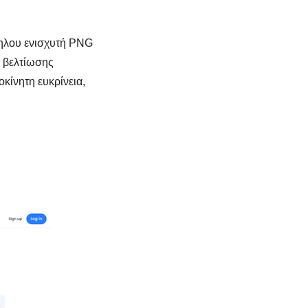
ληλου ενισχυτή PNG
α βελτίωσης
κίνητη ευκρίνεια,