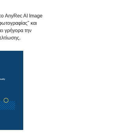
οπο AnyRec AI Image
 φωτογραφίας" και
ει γρήγορα την
βελτίωσης.