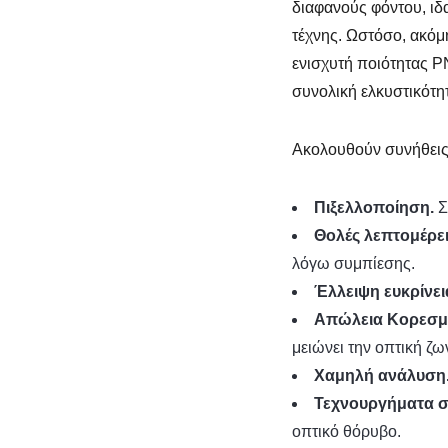
διαφανούς φόντου, ιδ
τέχνης. Ωστόσο, ακόμη
ενισχυτή ποιότητας PN
συνολική ελκυστικότητ
Ακολουθούν συνήθεις 
Πιξελλοποίηση.
Σ
Θολές λεπτομέρει
λόγω συμπίεσης.
Έλλειψη ευκρίνει
Απώλεια Κορεσμ
μειώνει την οπτική ζω
Χαμηλή ανάλυση
Τεχνουργήματα σ
οπτικό θόρυβο.