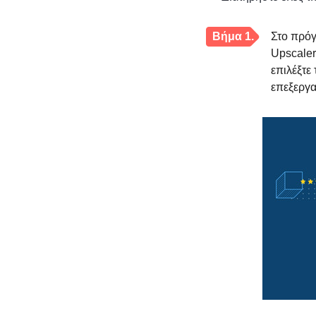
Βήμα 1.
Στο πρόγ
Upscaler
επιλέξτε
επεξεργα