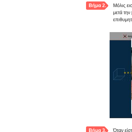
Βήμα 2.
Μόλις ει
μετά την
επιθυμητ
Βήμα 3.
Όταν είσ