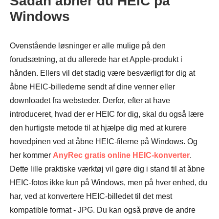
Sådan åbner du HEIC på
Windows
Ovenstående løsninger er alle mulige på den
forudsætning, at du allerede har et Apple-produkt i
hånden. Ellers vil det stadig være besværligt for dig at
åbne HEIC-billederne sendt af dine venner eller
downloadet fra websteder. Derfor, efter at have
introduceret, hvad der er HEIC for dig, skal du også lære
den hurtigste metode til at hjælpe dig med at kurere
hovedpinen ved at åbne HEIC-filerne på Windows. Og
Trin 1.
her kommer
AnyRec gratis online HEIC-konverter
.
Dette lille praktiske værktøj vil gøre dig i stand til at åbne
HEIC-fotos ikke kun på Windows, men på hver enhed, du
har, ved at konvertere HEIC-billedet til det mest
Trin 2.
kompatible format - JPG. Du kan også prøve de andre