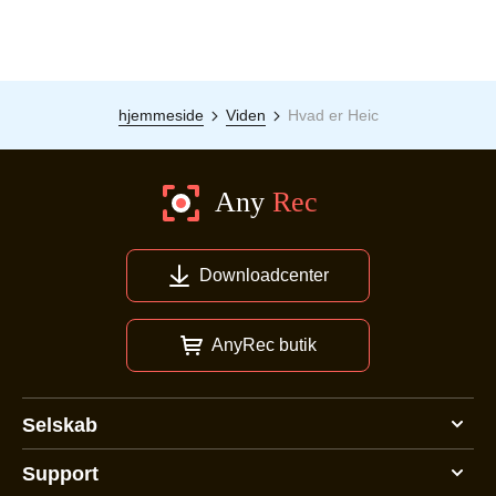
hjemmeside
Viden
Hvad er Heic
Downloadcenter
AnyRec butik
Selskab
Support