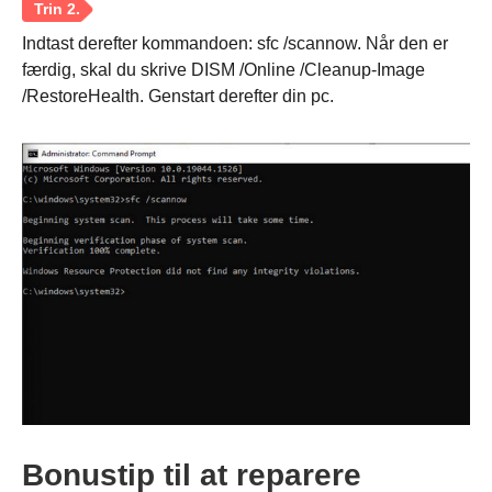
Indtast derefter kommandoen: sfc /scannow. Når den er
færdig, skal du skrive DISM /Online /Cleanup-Image
/RestoreHealth. Genstart derefter din pc.
Bonustip til at reparere