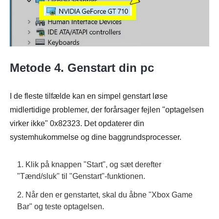
Metode 4. Genstart din pc
I de fleste tilfælde kan en simpel genstart løse
midlertidige problemer, der forårsager fejlen "optagelsen
Trin 1.
virker ikke" 0x82323. Det opdaterer din
systemhukommelse og dine baggrundsprocesser.
1. Klik på knappen "Start", og sæt derefter
"Tænd/sluk" til "Genstart"-funktionen.
2. Når den er genstartet, skal du åbne "Xbox Game
Trin 2.
Bar" og teste optagelsen.