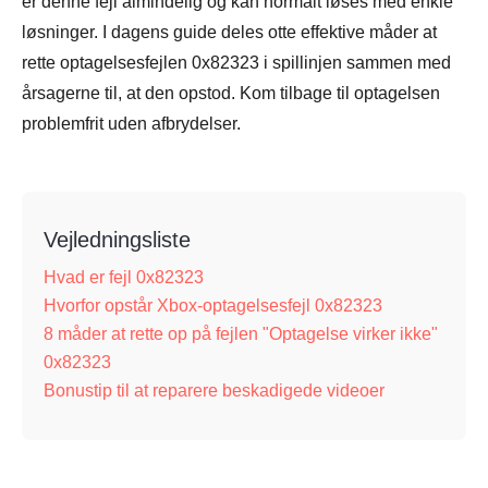
er denne fejl almindelig og kan normalt løses med enkle
løsninger. I dagens guide deles otte effektive måder at
rette optagelsesfejlen 0x82323 i spillinjen sammen med
årsagerne til, at den opstod. Kom tilbage til optagelsen
problemfrit uden afbrydelser.
Vejledningsliste
Hvad er fejl 0x82323
Hvorfor opstår Xbox-optagelsesfejl 0x82323
8 måder at rette op på fejlen "Optagelse virker ikke"
0x82323
Bonustip til at reparere beskadigede videoer