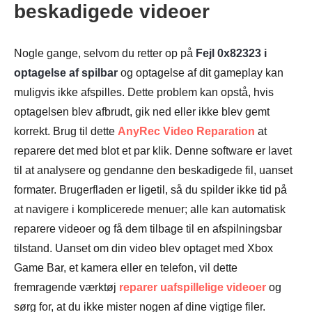
Trin 1.
beskadigede videoer
Nogle gange, selvom du retter op på
Fejl 0x82323 i
optagelse af spilbar
og optagelse af dit gameplay kan
Trin 2.
muligvis ikke afspilles. Dette problem kan opstå, hvis
optagelsen blev afbrudt, gik ned eller ikke blev gemt
korrekt. Brug til dette
AnyRec Video Reparation
at
reparere det med blot et par klik. Denne software er lavet
til at analysere og gendanne den beskadigede fil, uanset
formater. Brugerfladen er ligetil, så du spilder ikke tid på
at navigere i komplicerede menuer; alle kan automatisk
reparere videoer og få dem tilbage til en afspilningsbar
tilstand. Uanset om din video blev optaget med Xbox
Game Bar, et kamera eller en telefon, vil dette
fremragende værktøj
reparer uafspillelige videoer
og
sørg for, at du ikke mister nogen af dine vigtige filer.