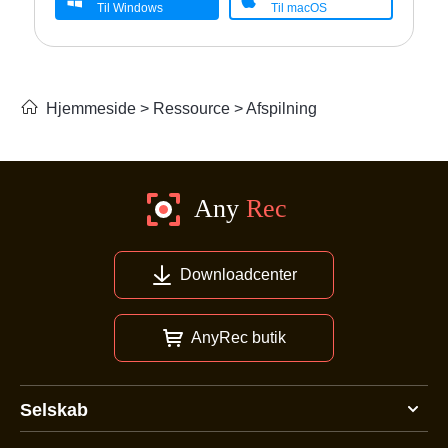
Til Windows
Til macOS
Hjemmeside
>
Ressource
>
Afspilning
Downloadcenter
AnyRec butik
Selskab