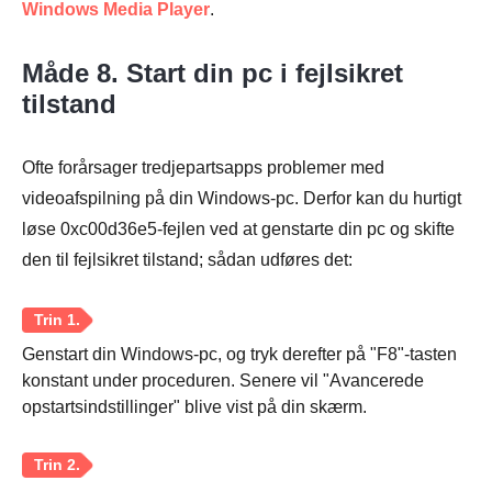
Windows Media Player
.
Måde 8. Start din pc i fejlsikret
tilstand
Ofte forårsager tredjepartsapps problemer med
Trin 1.
videoafspilning på din Windows-pc. Derfor kan du hurtigt
løse 0xc00d36e5-fejlen ved at genstarte din pc og skifte
den til fejlsikret tilstand; sådan udføres det:
Genstart din Windows-pc, og tryk derefter på "F8"-tasten
Trin 2.
konstant under proceduren. Senere vil "Avancerede
opstartsindstillinger" blive vist på din skærm.