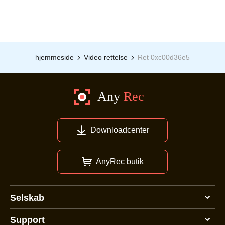
hjemmeside
Video rettelse
Ret 0xc00d36e5
Downloadcenter
AnyRec butik
Selskab
Support