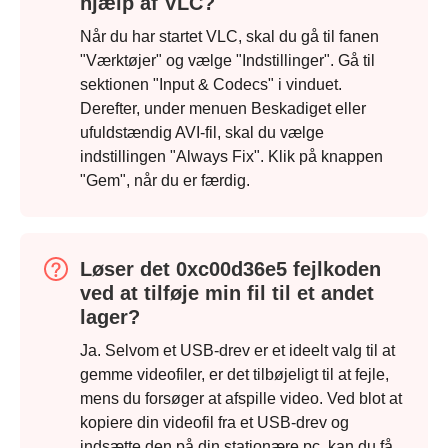
hjælp af VLC?
Når du har startet VLC, skal du gå til fanen
"Værktøjer" og vælge "Indstillinger". Gå til
sektionen "Input & Codecs" i vinduet.
Derefter, under menuen Beskadiget eller
ufuldstændig AVI-fil, skal du vælge
indstillingen "Always Fix". Klik på knappen
"Gem", når du er færdig.
Løser det 0xc00d36e5 fejlkoden
ved at tilføje min fil til et andet
lager?
Ja. Selvom et USB-drev er et ideelt valg til at
gemme videofiler, er det tilbøjeligt til at fejle,
mens du forsøger at afspille video. Ved blot at
kopiere din videofil fra et USB-drev og
indsætte den på din stationære pc, kan du få