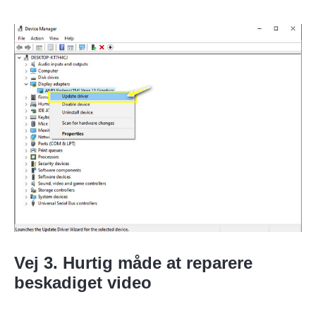
Trin 1.
Vej 3. Hurtig måde at reparere
beskadiget video
Trin 2.