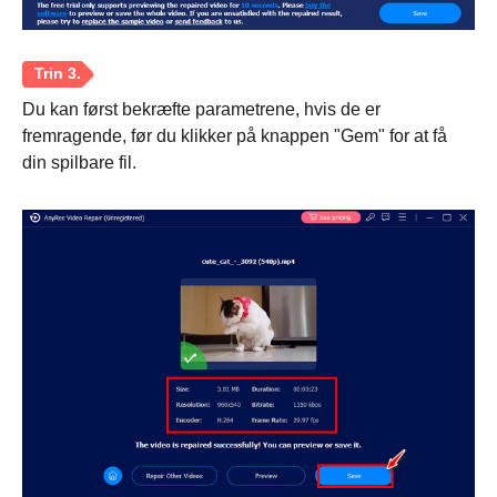
Du kan først bekræfte parametrene, hvis de er
fremragende, før du klikker på knappen "Gem" for at få
din spilbare fil.
Trin 2.