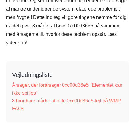
irriterende. Og som enhver anden fejl er denne forårsaget
af mange underliggende systemrelaterede problemer,
men frygt ej! Dette indlæg vil gøre tingene nemme for dig,
da det giver 8 måder at løse 0xc00d36e5 på sammen
med årsagerne til, hvorfor dette problem opstår. Læs
videre nu!
Vejledningsliste
Årsager, der forårsager 0xc00d36e5 "Elementet kan
ikke spilles"
8 brugbare måder at rette 0xc00d36e5-fejl på WMP
FAQs