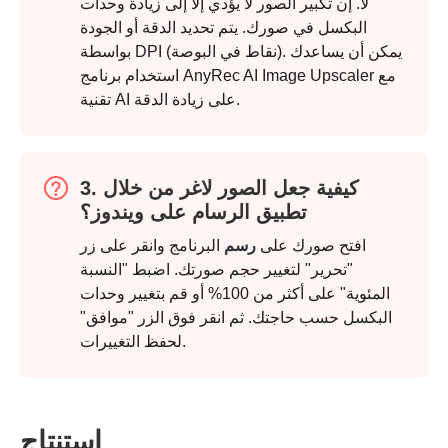
لا. إن تكبير الصور لا يؤدي إلا إلى زيادة وحدات
البكسل في صورك. يتم تحديد الدقة أو الجودة
بواسطة DPI (نقاط في البوصة). يمكن أن يساعدك
استخدام برنامج AnyRec AI Image Upscaler مع
تقنية AI على زيادة الدقة.
3. كيفية جعل الصور لاغر من خلال
تطبيق الرسام على ويندوز؟
افتح صورك على
رسم
البرنامج وانقر على زر
"تحرير" لتغيير حجم صورتك. اضبط "النسبة
المئوية" على أكثر من 100% أو قم بتغيير وحدات
البكسل حسب حاجتك. ثم انقر فوق الزر "موافق"
لحفظ التغييرات.
استنتاج