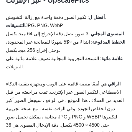
عبر الإنترنت - UpscalePics
: تكبير الصور دفعة واحدة مع إزالة التشويش.
أفضل ل
JPG، PNG، WebP
التنسيقات
: 3 صور، تصل دقة الإخراج إلى 64 ميجابكسل.
المستوى المجاني
الخطط المدفوعة
: ابتداءً من ~$5 شهريًا للمعالجة غير المحدودة،
وحتى إخراج 256 ميجابكسل.
علامة مائية
: النسخة التجريبية المجانية تضيف علامة مائية على
التنزيلات.
الراقي
هي أيضًا منصة قائمة على الويب ومجهزة بتقنية الذكاء
الاصطناعي لتكبير الصور عبر الإنترنت. تمت مراجعته من قبل
العديد من العملاء ، هذا الموقع ، في الواقع ، سيجعل الصور أكبر
دون انخفاض الجودة. وفي الوقت نفسه ، مع نسخة تجريبية
مجانية ، يمكنك تحميل صور JPG و PNG و WEBP لتكبيرها
حتى 4500 × 4500 بكسل. دقة الإدخال القصوى هي 36