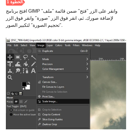
افتح برنامج GIMP وانقر على الزر "فتح" ضمن قائمة "ملف"
لإضافة صورك. ثم، انقر فوق الزر "صورة" وانقر فوق الزر
"تحجيم الصورة" لتكبير الصور.
الخطوه 3.
الخطوة 4.