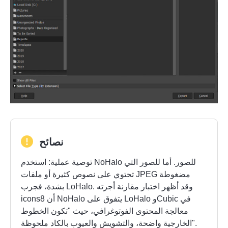
الخطوة 1.
نصائح
توصية عملية: استخدم NoHalo للصور. أما للصور التي
تحتوي على نصوص كثيرة أو ملفات JPEG مضغوطة
بشدة، فجرب LoHalo. وقد أظهر اختبار مقارنة أجرته
icons8 أن NoHalo يتفوق على LoHalo وCubic في
معالجة المحتوى الفوتوغرافي، حيث "تكون الخطوط
الخارجية واضحة، والتشويش والعيوب بالكاد ملحوظة".