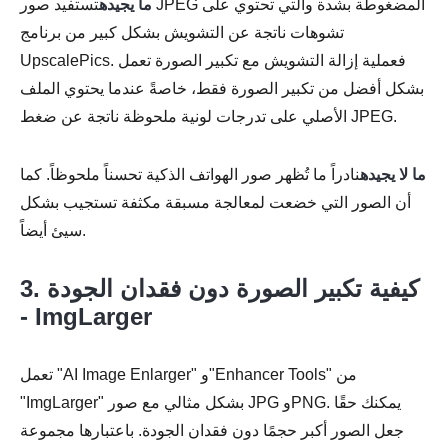
ما يجيده
تستفيد صور JPEG المضغوطة بشدة والتي تحتوي على
تشوهات ناتجة عن التشويش بشكل كبير من برنامج
UpscalePics. فعملية إزالة التشويش مع تكبير الصورة تعمل
بشكل أفضل من تكبير الصورة فقط، خاصةً عندما يحتوي الملف
الأصلي على تدرجات لونية ملحوظة ناتجة عن ضغط JPEG.
ما لا يجيده
نادراً ما تُظهر صور الهواتف الذكية تحسناً ملحوظاً. كما
أن الصور التي خضعت لمعالجة مسبقة مكثفة تستجيب بشكل
سيئ أيضاً.
3. كيفية تكبير الصورة دون فقدان الجودة
- ImgLarger
تعمل "AI Image Enlarger" و"Enhancer Tools" من
"ImgLarger" بشكل مثالي مع صور JPG وPNG. يمكنك حقًا
الخطوه 3.
جعل الصور أكبر حجمًا دون فقدان الجودة. باعتبارها مجموعة