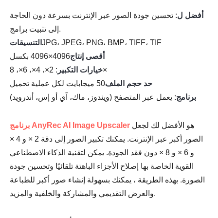
أفضل ل
: تحسين جودة الصور عبر الإنترنت بسرعة دون الحاجة
إلى تثبيت برامج.
JPG، JPEG، PNG، BMP، TIFF، TIF
التنسيقات
أقصى إنتاج
4096×4096 بكسل
: 2×، 4×، 6×، 8×
خيارات التكبير
حد حجم الملف
50 ميجابايت لكل عملية تحميل
برنامج
: يعمل عبر المتصفح (ويندوز، ماك، آي أو إس، أندرويد)
هو الأفضل لك لجعل
برنامج AnyRec AI Image Upscaler
الصور أكبر عبر الإنترنت. يمكنك تكبير الصور إلى دقة 2 × و 4 ×
و 6 × و 8 × دون فقد الجودة. يمكن لتقنية الذكاء الاصطناعي
القوية الخاصة بها إصلاح الأجزاء الباهتة تلقائيًا وتحسين جودة
الصورة. بهذه الطريقة ، يمكنك بسهولة إنشاء صور أكبر للطباعة
والعرض التقديمي والمشاركة والخلفية والمزيد.