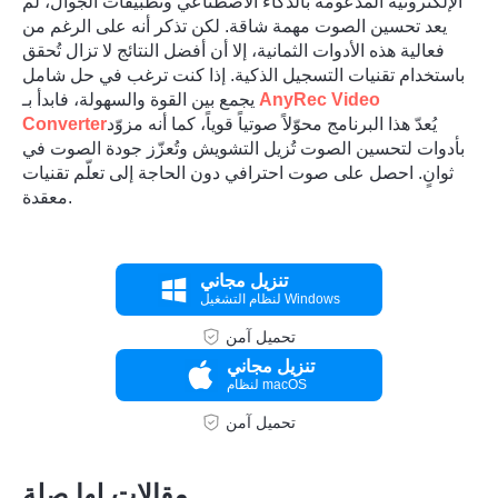
الإلكترونية المدعومة بالذكاء الاصطناعي وتطبيقات الجوال، لم
يعد تحسين الصوت مهمة شاقة. لكن تذكر أنه على الرغم من
فعالية هذه الأدوات الثمانية، إلا أن أفضل النتائج لا تزال تُحقق
باستخدام تقنيات التسجيل الذكية. إذا كنت ترغب في حل شامل
AnyRec Video
يجمع بين القوة والسهولة، فابدأ بـ
يُعدّ هذا البرنامج محوّلاً صوتياً قوياً، كما أنه مزوّد
Converter
بأدوات لتحسين الصوت تُزيل التشويش وتُعزّز جودة الصوت في
ثوانٍ. احصل على صوت احترافي دون الحاجة إلى تعلّم تقنيات
معقدة.
تنزيل مجاني
لنظام التشغيل Windows
تحميل آمن
تنزيل مجاني
لنظام macOS
تحميل آمن
مقالات لها صلة