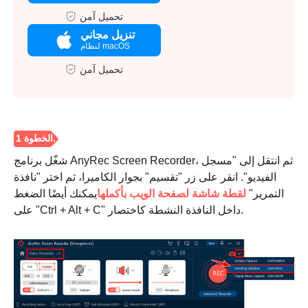
تحميل آمن
تنزيل مجاني
لنظام macOS
تحميل آمن
شغّل برنامج AnyRec Screen Recorder، ثم انتقل إلى "مسجل
الفيديو". انقر على زر "تقسيم" بجوار الكاميرا، ثم اختر "نافذة
التمرير"
لقطة شاشة لصفحة الويب بأكملها
يمكنك أيضًا الضغط
على "Ctrl + Alt + C" داخل النافذة النشطة كاختصار.