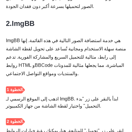
الصور لتحميلها بسرعة أكبر دون فقدان الجودة.
2.ImgBB
ImgBB هي خدمة استضافة الصور التالية في هذه القائمة. إنها
منصة سهلة الاستخدام ومجانية تُساعد على تحويل لقطة الشاشة
إلى رابط، مثالية للتحميل السريع والمشاركة الفورية. تدعم
روابط HTML وBBCode المباشرة، مما يجعلها مثالية للمدونات
والمنتديات ومواقع التواصل الاجتماعي.
اذهب إلى الموقع الرسمي لـ ImgBB. ابدأ بالنقر على زر "بدء
التحميل" واختيار لقطة الشاشة من جهاز الكمبيوتر.
انقر على زر "تحميل" للمتابعة. هنا، يمكنك رؤية خيارات الروابط