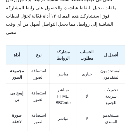
ملفات، تخيل التقاط شاشتك والحصول على رابط المشاركة
فورًا! ستشاركك هذه المقالة ١٢ أداة فعّالة تُحوّل لقطات
الشاشة إلى روابط، مما يجعل التواصل أسهل من أي وقت
مضى.
الحساب
مشاركة
أفضل ل
نوع
أداة
مطلوب
الروابط
المستخدمون
استضافة
مجموعة
خياري
مباشر
المتقدمون
الصور
الصور
تحميلات
مباشر،
استضافة
إيمج بي
سريعة
لا
HTML،
الصور
بي
للجميع
BBCode
مستخدمو
استضافة
صورة
لا
مباشر
المنتدى
الصور
لاحقة