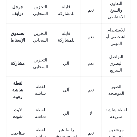
التعاون
قابلة
التخزين
جوجل
والنسخ
نعم
للمشاركة
السحابي
درايف
الاحتياطي
للاستخدام
قابلة
التخزين
بصندوق
الشخصي أو
نعم
للمشاركة
السحابي
الإسقاط
المهني
التواصل
التخزين
البصري
نعم
آلي
مشاركة
السحابي
السريع
لقطة
الصور
لقطة
نعم
آلي
شاشة
الموضحة
شاشة
رهيبة
لقطة شاشة
لقطة
لايت
لا
آلي
سريعة
شاشة
شوت
مرشدين
رابط عبر
لقطة
نعم
سناجيت
محترفين
Screencast
شاشة