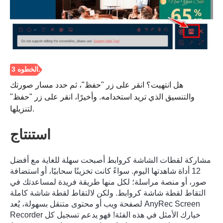
هل انتهيت؟ انقر على زر "حفظ"، ثم حدد مسار صورتك
والتنسيق الذي تريد استخدامه. وأخيرًا، انقر على زر "حفظ"
لتنزيلها.
استنتاج
مشاركة لقطات الشاشة كروابط أصبحت سهلة للغاية مع أفضل
12 أداة شاهدتها اليوم. سواءً كانت تخزينًا سحابيًا، أو استضافة
صور، أو منصة مراسلة؛ لكل منها طريقة فريدة لمساعدتك في
التقاط لقطة شاشة كروابط. ولكن لالتقاط لقطة شاشة كاملة
لصفحة ويب أو محتوى متنقل بسهولة، يُعد AnyRec Screen
Recorder خيارك الأمثل في هذه الفئة! فهو يدعم تسجيل كل