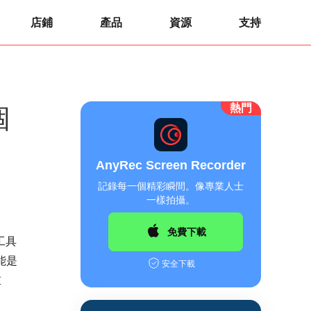
店鋪
產品
資源
支持
熱門
個
AnyRec Screen Recorder
記錄每一個精彩瞬間。像專業人士
一樣拍攝。
免費下載
圖工具
能是
安全下載
重