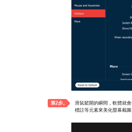
第2步。
滑鼠鬆開的瞬間，軟體就會
標註等元素來美化螢幕截圖