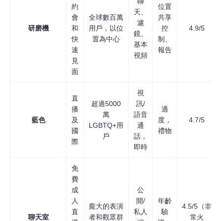
聊
約
位置
天、
會
全球數百萬
共享
濾
研磨機
和
用戶，以位
控
4.9/5
鏡、
快
置為中心
制、
基本
速
報告
視頻
見
面
視
直
超過5000
訊/
播
適
萬
語音
藍色
及
度，
4.7/5
LGBTQ+用
通
國
禮物
戶
話，
際
即時
免
費
成
公
人
開/
年齡
龐大的表演
4.5/5（非
直
私人
驗
聊天室
者和觀眾群
常火