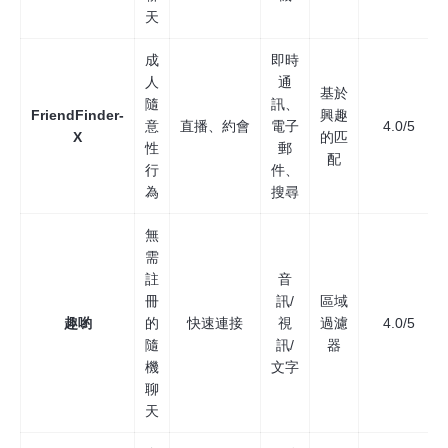
天
成
即時
人
通
基於
隨
訊、
FriendFinder-
興趣
意
直播、約會
電子
4.0/5
X
的匹
性
郵
配
行
件、
為
搜尋
無
需
註
音
冊
訊/
區域
趣喲
的
快速連接
視
過濾
4.0/5
隨
訊/
器
機
文字
聊
天