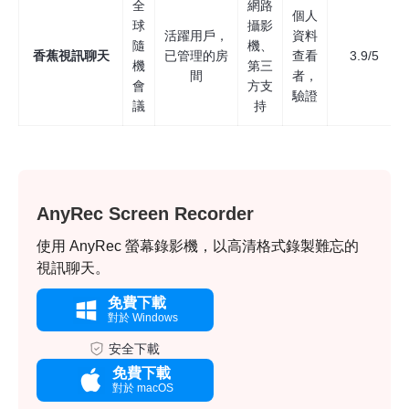
全
網路
個人
球
攝影
活躍用戶，
資料
隨
機、
香蕉視訊聊天
已管理的房
查看
3.9/5
機
第三
間
者，
會
方支
驗證
議
持
AnyRec Screen Recorder
使用 AnyRec 螢幕錄影機，以高清格式錄製難忘的
視訊聊天。
免費下載
對於 Windows
安全下載
免費下載
對於 macOS