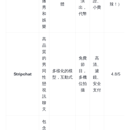
播
演
證、
體
辣！）
秀
出，
小費
和
代幣
娛
樂
高
品
質
的
免費
高
男
節
清、
同
多樣化的模
目，
濾
Stripchat
4.8/5
性
型，互動式
多機
鏡、
戀
位拍
安全
視
攝
支付
訊
聊
天
包
含