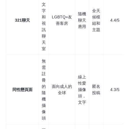
文
字
全天
隨機
和
LGBTQ+友
候模
321聊天
聊天
4.4/5
視
善客房
組和
應用
訊
主題
聊
天
室
無
需
註
線上
冊
性愛
的
面向成人的
匿名
同性戀頁面
攝像
4.3/5
隨
全球
投稿
頭，
機
文字
攝
像
頭