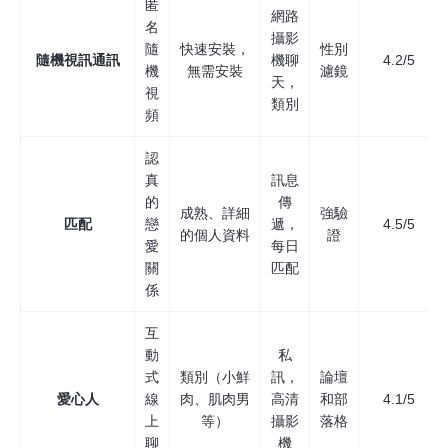
匿
網路
名
攝影
隨
快速安裝，
性別
隨機視訊通訊
機聊
4.2/5
機
無需安裝
濾鏡
天，
視
類別
頻
認
真
訊息
的
傳
成熟、詳細
強驗
匹配
戀
遞，
4.5/5
的個人資料
證
愛
每日
關
匹配
係
互
動
私
式
類別（小鮮
訊，
論壇
愛心人
線
肉、肌肉男
高清
和部
4.1/5
上
等）
攝影
落格
聊
機