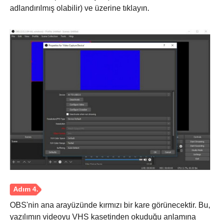
adlandırılmış olabilir) ve üzerine tıklayın.
Adım 2.
OBS'nin ana arayüzünde kırmızı bir kare görünecektir. Bu,
yazılımın videoyu VHS kasetinden okuduğu anlamına