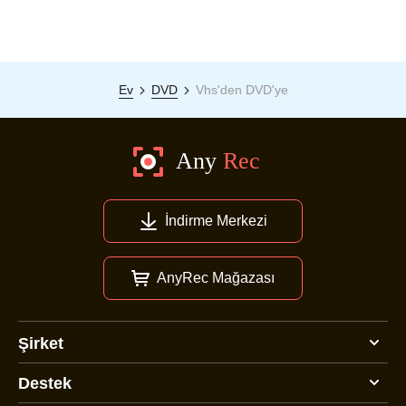
Ev
DVD
Vhs'den DVD'ye
İndirme Merkezi
AnyRec Mağazası
Şirket
Destek