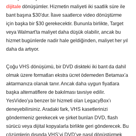
dijitale
dönüşümler. Hizmetin maliyeti iki saatlik süre ile
Adım 2.
bant başına $30'dur. İlave saatlerce video dönüştürme
için başka bir $30 gerekecektir. Bununla birlikte, Target
veya Walmart'ta maliyet daha düşük olabilir, ancak bu
hizmet bugünlerde nadir hale geldiğinden, maliyet her yıl
daha da artıyor.
Çoğu VHS dönüşümü, bir DVD diskteki iki bant da dahil
olmak üzere formatları ekstra ücret ödemeden Betamax'a
aktarmanıza olanak tanır. Ancak daha uygun fiyatlara
başka alternatiflere de bakılması tavsiye edilir.
YesVideo'ya benzer bir hizmeti olan LegacyBox'ı
deneyebilirsiniz. Aradaki fark, VHS kasetlerinizi
göndermeniz gerekecek ve şirket bunları DVD, flash
sürücü veya dijital kopyalarla birlikte geri gönderecek. Bu
çözümlerin dışında VHS’yi DVD’ye nasıl dönüştürmek