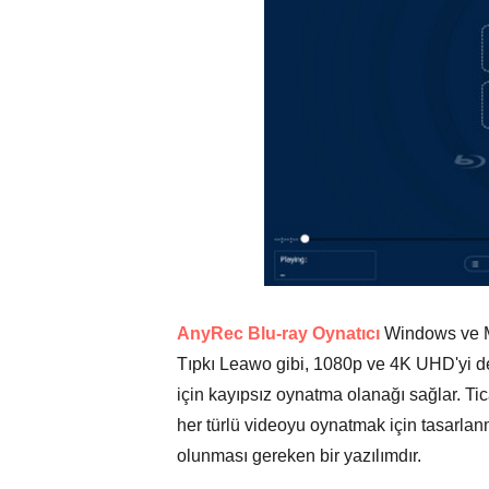
AnyRec Blu-ray Oynatıcı
Windows ve Mac
Tıpkı Leawo gibi, 1080p ve 4K UHD'yi 
için kayıpsız oynatma olanağı sağlar. T
her türlü videoyu oynatmak için tasarlanm
olunması gereken bir yazılımdır.