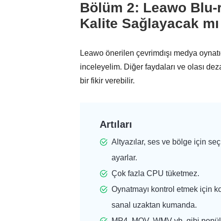
Bölüm 2: Leawo Blu-r
Kalite Sağlayacak mı
Leawo önerilen çevrimdışı medya oynatıcıl
inceleyelim. Diğer faydaları ve olası dez
bir fikir verebilir.
Artıları
Altyazılar, ses ve bölge için seçi
ayarlar.
Çok fazla CPU tüketmez.
Oynatmayı kontrol etmek için k
sanal uzaktan kumanda.
MP4, MOV, WMV vb. gibi popül