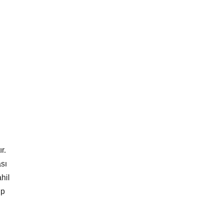
r.
sı
hil
ip