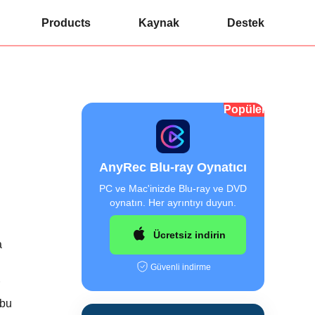
Products
Kaynak
Destek
Popüler
AnyRec Blu-ray Oynatıcı
PC ve Mac'inizde Blu-ray ve DVD
oynatın. Her ayrıntıyı duyun.
Ücretsiz indirin
a
Güvenli indirme
 bu