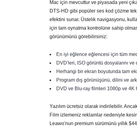
Mac için mevcuttur ve piyasada yeni çıka
DTS-HD gibi popüler ses kod çözme tekno
efektini sunar. Üstelik navigasyonu, kull
için tam oynatma kontrolüne sahip olmas
görünümünü görebilirsiniz:
En iyi eğlence eğlencesi için tüm med
DVD'leri, ISO görüntü dosyalarını ve 
Herhangi bir ekran boyutunda tam ekra
Program dış görünüşünü, dilini ve arka
DVD ve Blu-ray filmleri 1080p ve 4K
Yazılım ücretsiz olarak indirilebilir. An
Film izlemeniz reklamlar nedeniyle kesin
Leawo'nun premium sürümünü yıllık $44,95