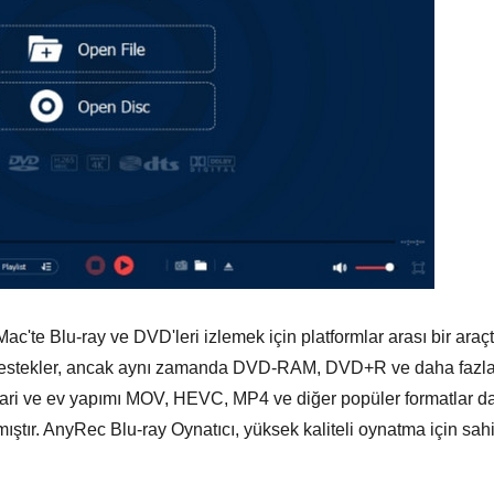
'te Blu-ray ve DVD'leri izlemek için platformlar arası bir araçtı
destekler, ancak aynı zamanda DVD-RAM, DVD+R ve daha fazla
icari ve ev yapımı MOV, HEVC, MP4 ve diğer popüler formatlar da
ıştır. AnyRec Blu-ray Oynatıcı, yüksek kaliteli oynatma için sah