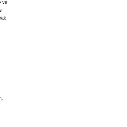
y ve
s
amak
n.