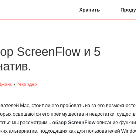
Хранить
Проду
ор ScreenFlow и 5
натив.
Джонс
к
Рекордер
вателей Mac, стоит ли его пробовать из-за его возможност
торых освещаются его преимущества и недостатки, существ
татье мы рассмотрим...
обзор ScreenFlow
описание функци
ских альтернатив, подходящих как для пользователей Windo