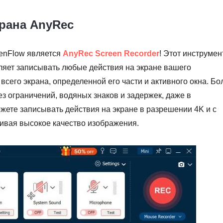
крана AnyRec
enFlow является
AnyRec Screen Recorder
! Этот инструмент
ляет записывать любые действия на экране вашего
всего экрана, определенной его части и активного окна. Бо
ез ограничений, водяных знаков и задержек, даже в
ожете записывать действия на экране в разрешении 4K и с
ечивая высокое качество изображения.