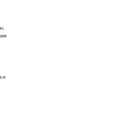
ы,
ния
а и