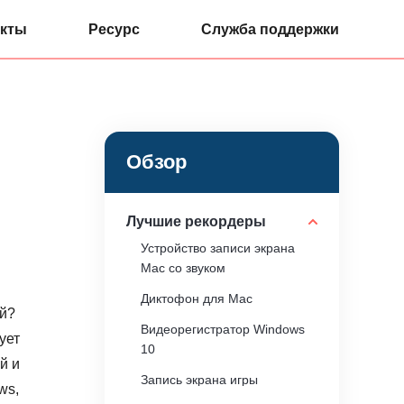
кты
Ресурс
Служба поддержки
Обзор
Лучшие рекордеры
Устройство записи экрана
Mac со звуком
Диктофон для Mac
ей?
Видеорегистратор Windows
ует
10
й и
Запись экрана игры
ws,