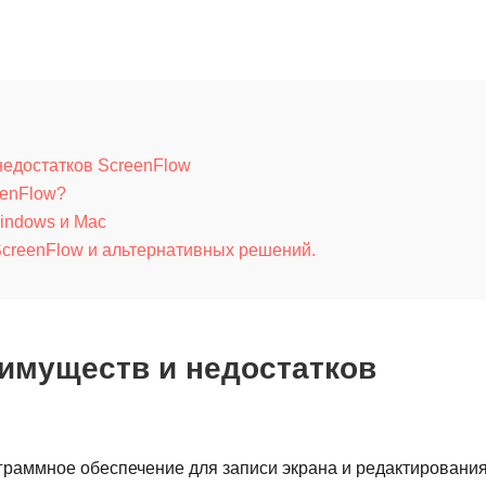
недостатков ScreenFlow
eenFlow?
indows и Mac
ScreenFlow и альтернативных решений.
имуществ и недостатков
граммное обеспечение для записи экрана и редактировани