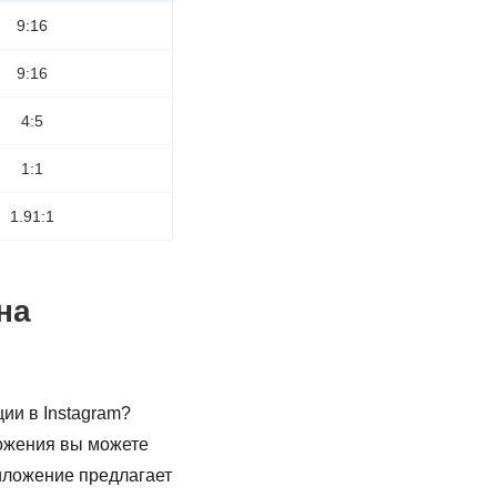
9:16
9:16
4:5
1:1
1.91:1
на
ии в Instagram?
ожения вы можете
риложение предлагает