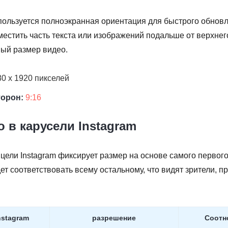
пользуется полноэкранная ориентация для быстрого обнов
местить часть текста или изображений подальше от верхнег
ный размер видео.
0 x 1920 пикселей
торон:
9:16
 в карусели Instagram
 цели Instagram фиксирует размер на основе самого первог
дет соответствовать всему остальному, что видят зрители, 
nstagram
разрешение
Соотн