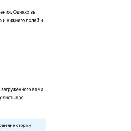
ления. Однако вы
о и нижнего полей и
о загруженного вами
пролистывая
ошение сторон