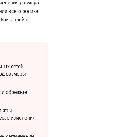
зменения размера
нии всего ролика.
убликацией в
ьных сетей
под размеры
 и обрежьте
льтры,
цессе изменения
ных изменений