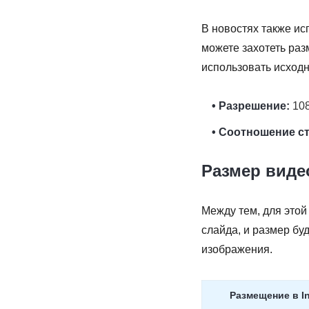
В новостях также ис
можете захотеть раз
использовать исход
• Разрешение:
108
• Соотношение с
Размер видео
Между тем, для этой
слайда, и размер бу
изображения.
Размещение в I