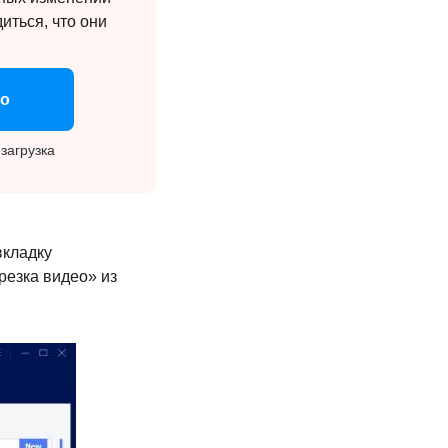
иться, что они
но
загрузка
вкладку
резка видео» из