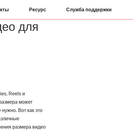
кты
Ресурс
Служба поддержки
део для
es, Reels и
 размера может
нужно. Вот как это
азличные
енения размера видео