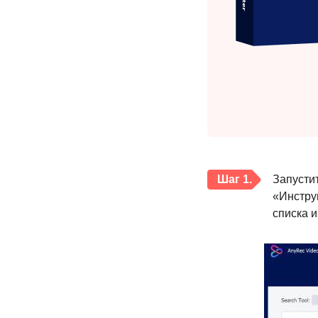
Шаг 1.
Запустит
«Инстру
списка 