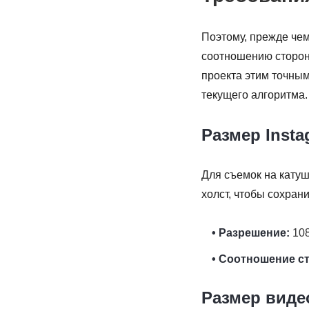
Поэтому, прежде чем
соотношению сторон 
проекта этим точным
текущего алгоритма.
Размер Insta
Для съемок на катуш
холст, чтобы сохран
• Разрешение:
108
• Соотношение с
Размер видео