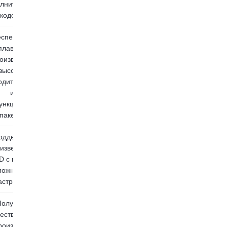
лнительные
кодеки.
спечивают
плавное
оизведение с
высокой
одительностью
и
ункциональные
пакеты.
оддержка
изведения 4K,
3D с широкими
можностями
астройки.
Получите
чественное
роизведение