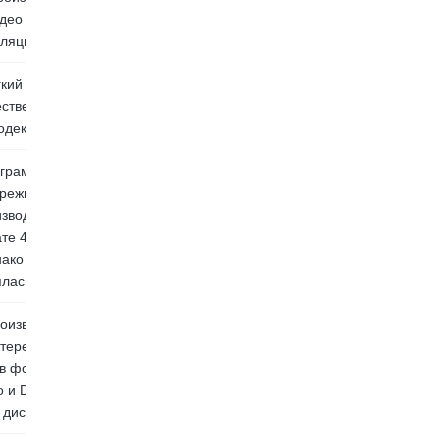
део и функцию
сляции DLNA.
кий 4K-плеер с
ественными
одеками.
грамма по-
режнему
зводит видео в
те 4K на Mac.
ако она не
лась уже 9 лет.
оизводите на
тере не только
 в формате 4K
 и DVD/Blu-ray
диски.