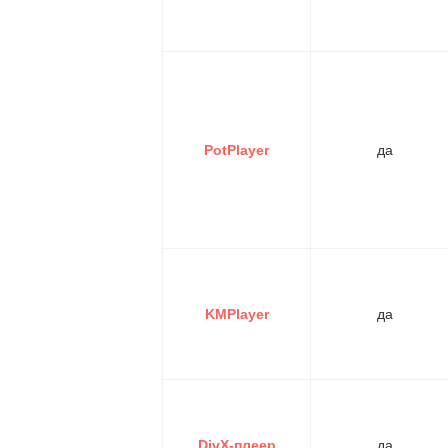
PotPlayer
да
KMPlayer
да
DivX-плеер
да