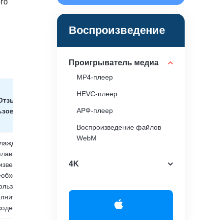
го
Воспроизведение
Проигрыватель медиа
MP4-плеер
HEVC-плеер
Отзывы
АРФ-плеер
ьзователей
Воспроизведение файлов
WebM
лаждайтесь
плавным
Воспроизведение файлов
4K
изведением 4K
DAV
еобходимости
Воспроизведение файлов
ользования
AAX
лнительных
кодеков.