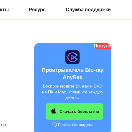
кты
Ресурс
Служба поддержки
Популярный
Проигрыватель Blu-ray
AnyRec
Воспроизводите Blu-ray и DVD
на ПК и Mac. Услышьте каждую
деталь.
Скачать бесплатно
тся
Безопасная загрузка