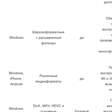
допо
Обе
воспр
Широкоформатные
Windows
+ расширенные
да
произв
фильтры
многоф
П
Windows,
воспро
Различные
iPhone,
да
8K и 
медиаформаты
Android
воз
н
DivX, MKV, HEVC и
ка
Windows,
основные
Базовый
восп