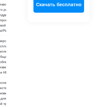
Скачать бесплатно
изводите видео
го разрешения
поддержкой
проводной
овой передачи
AirPlay и DLNA).
версальный
сплатный
аплеер. Хотя
общается о
облемах с
изведением 4K
и HDR.
спечивает
чественное
изведение 4K.
 для некоторых
ий требуются