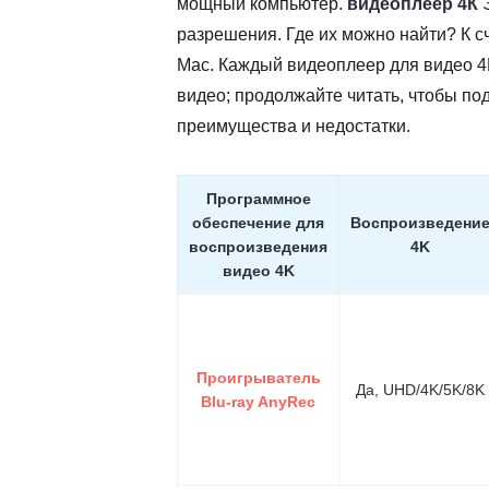
мощный компьютер.
видеоплеер 4К
Э
разрешения. Где их можно найти? К сч
Mac. Каждый видеоплеер для видео 4
видео; продолжайте читать, чтобы под
преимущества и недостатки.
Программное
обеспечение для
Воспроизведени
воспроизведения
4K
видео 4K
Проигрыватель
Да, UHD/4K/5K/8K
Blu-ray AnyRec