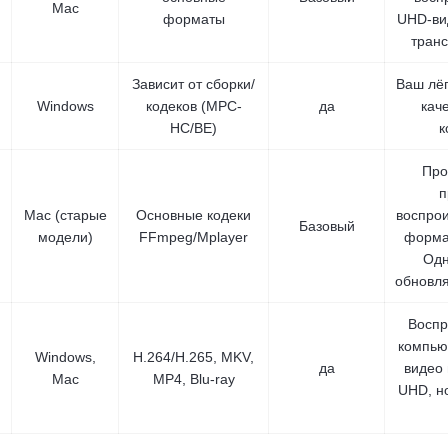
Mac
форматы
UHD-ви
тран
Зависит от сборки/
Ваш лёг
Windows
кодеков (MPC-
да
кач
HC/BE)
к
Про
п
Mac (старые
Основные кодеки
воспрои
Базовый
модели)
FFmpeg/Mplayer
форма
Одн
обновля
Воспр
компью
Windows,
H.264/H.265, MKV,
да
видео
Mac
MP4, Blu-ray
UHD, но