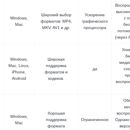
Воспро
высоко
Широкий выбор
Ускорение
Windows,
с 
форматов: MP4,
графического
Mac
бес
MKV, AV1 и др.
процессора
поток
(через 
Уни
бе
Windows,
Широкая
меди
Mac, Linux,
поддержка
да
со
iPhone,
форматов и
пр
Android
кодеков.
воспро
Обе
ка
Хорошая
воспро
Windows,
поддержка
Ограниченное
Однако
Mac
формата
верс