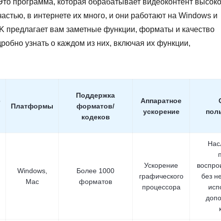
то программа, которая обрабатывает видеоконтент высоко
астью, в интернете их много, и они работают на Windows и
K предлагает вам заметные функции, форматы и качество
робно узнать о каждом из них, включая их функции,
Поддержка
е
Аппаратное
Платформы
форматов/
ускорение
пол
кодеков
Нас
Ускорение
воспро
Windows,
Более 1000
графического
без н
Mac
форматов
процессора
исп
допо