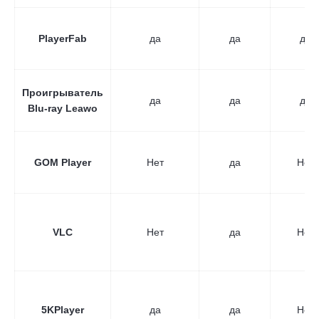
PlayerFab
да
да
да
Проигрыватель
да
да
да
Blu-ray Leawo
GOM Player
Нет
да
Нет
VLC
Нет
да
Нет
5KPlayer
да
да
Нет