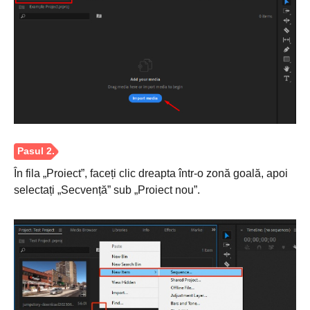
În fila „Proiect”, faceți clic dreapta într-o zonă goală, apoi
selectați „Secvență” sub „Proiect nou”.