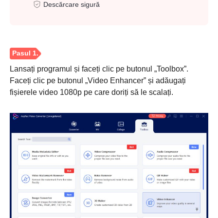
Descărcare sigură
Lansați programul și faceți clic pe butonul „Toolbox”.
Faceți clic pe butonul „Video Enhancer” și adăugați
fișierele video 1080p pe care doriți să le scalați.