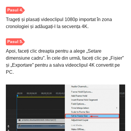
Trageți și plasați videoclipul 1080p importat în zona
cronologiei și adăugați-l la secvența 4K.
Apoi, faceți clic dreapta pentru a alege „Setare
dimensiune cadru”. În cele din urmă, faceți clic pe „Fișier”
și „Exportare” pentru a salva videoclipul 4K convertit pe
PC.
Pasul 2.