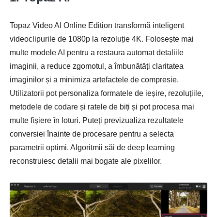
Topaz Video AI Online Edition transformă inteligent
videoclipurile de 1080p la rezoluție 4K. Folosește mai
multe modele AI pentru a restaura automat detaliile
imaginii, a reduce zgomotul, a îmbunătăți claritatea
imaginilor și a minimiza artefactele de compresie.
Utilizatorii pot personaliza formatele de ieșire, rezoluțiile,
metodele de codare și ratele de biți și pot procesa mai
multe fișiere în loturi. Puteți previzualiza rezultatele
conversiei înainte de procesare pentru a selecta
parametrii optimi. Algoritmii săi de deep learning
Pasul 4.
reconstruiesc detalii mai bogate ale pixelilor.