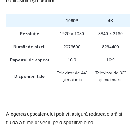
contrastului și culorilor.
1080P
4K
Rezoluţie
1920 × 1080
3840 × 2160
Număr de pixeli
2073600
8294400
Raportul de aspect
16:9
16:9
Televizor de 44"
Televizor de 32"
Disponibilitate
și mai mic
și mai mare
Alegerea upscaler-ului potrivit asigură redarea clară și
fluidă a filmelor vechi pe dispozitivele noi.