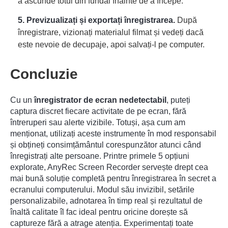
a ascunde totul din fundal înainte de a începe.
5. Previzualizați și exportați înregistrarea.
După
înregistrare, vizionați materialul filmat și vedeți dacă
este nevoie de decupaje, apoi salvați-l pe computer.
Concluzie
Cu un
înregistrator de ecran nedetectabil
, puteți
captura discret fiecare activitate de pe ecran, fără
întreruperi sau alerte vizibile. Totuși, așa cum am
menționat, utilizați aceste instrumente în mod responsabil
și obțineți consimțământul corespunzător atunci când
înregistrați alte persoane. Printre primele 5 opțiuni
explorate, AnyRec Screen Recorder servește drept cea
mai bună soluție completă pentru înregistrarea în secret a
ecranului computerului. Modul său invizibil, setările
personalizabile, adnotarea în timp real și rezultatul de
înaltă calitate îl fac ideal pentru oricine dorește să
captureze fără a atrage atenția. Experimentați toate