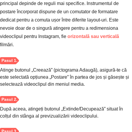
principal depinde de reguli mai specifice. Instrumentul de
postare încorporat dispune de un comutator de formatare
dedicat pentru a comuta ușor între diferite layout-uri. Este
Pasul 2.
nevoie doar de o singură atingere pentru a redimensiona
videoclipul pentru Instagram, fie
orizontală sau verticală
filmări.
Pasul 3.
Atinge butonul „Creează” (pictograma Adaugă), asigură-te că
este selectată opțiunea „Postare” în partea de jos și găsește și
selectează videoclipul din meniul media.
După aceea, atingeți butonul „Extinde/Decupează” situat în
colțul din stânga al previzualizării videoclipului.