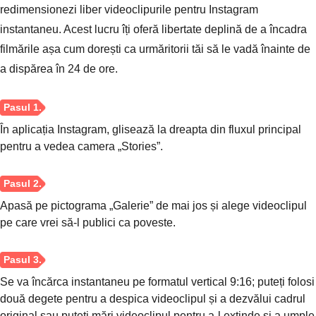
Pasul 2.
redimensionezi liber videoclipurile pentru Instagram
instantaneu. Acest lucru îți oferă libertate deplină de a încadra
filmările așa cum dorești ca urmăritorii tăi să le vadă înainte de
a dispărea în 24 de ore.
În aplicația Instagram, glisează la dreapta din fluxul principal
pentru a vedea camera „Stories”.
Apasă pe pictograma „Galerie” de mai jos și alege videoclipul
pe care vrei să-l publici ca poveste.
Se va încărca instantaneu pe formatul vertical 9:16; puteți folosi
două degete pentru a despica videoclipul și a dezvălui cadrul
original sau puteți mări videoclipul pentru a-l extinde și a umple