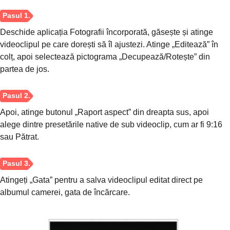
Deschide aplicația Fotografii încorporată, găsește și atinge
videoclipul pe care dorești să îl ajustezi. Atinge „Editează” în
colț, apoi selectează pictograma „Decupează/Rotește” din
partea de jos.
Apoi, atinge butonul „Raport aspect” din dreapta sus, apoi
Pasul 1.
alege dintre presetările native de sub videoclip, cum ar fi 9:16
sau Pătrat.
Atingeți „Gata” pentru a salva videoclipul editat direct pe
albumul camerei, gata de încărcare.
Pasul 2.