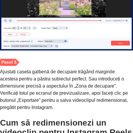
Ajustați caseta galbenă de decupare trăgând marginile
acesteia pentru a păstra subiectul perfect. Sau introduceți o
dimensiune precisă a aspectului în „Zona de decupare”.
Verificați totul pe ecranul de previzualizare, apoi faceți clic pe
butonul „Exportare” pentru a salva videoclipul redimensionat,
pregătit pentru Instagram.
Cum să redimensionezi un
videoclip pentru Instagram Reels
Pasul 2.