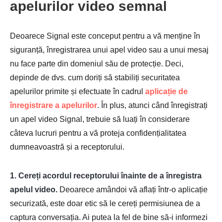
apelurilor video semnal
Deoarece Signal este conceput pentru a vă menține în
siguranță, înregistrarea unui apel video sau a unui mesaj
nu face parte din domeniul său de protecție. Deci,
depinde de dvs. cum doriți să stabiliți securitatea
Pasul 1.
apelurilor primite și efectuate în cadrul
aplicație de
înregistrare a apelurilor
. În plus, atunci când înregistrați
un apel video Signal, trebuie să luați în considerare
câteva lucruri pentru a vă proteja confidențialitatea
dumneavoastră și a receptorului.
1. Cereți acordul receptorului înainte de a înregistra
Pasul 2.
apelul video.
Deoarece amândoi vă aflați într-o aplicație
securizată, este doar etic să le cereți permisiunea de a
captura conversația. Ai putea la fel de bine să-i informezi