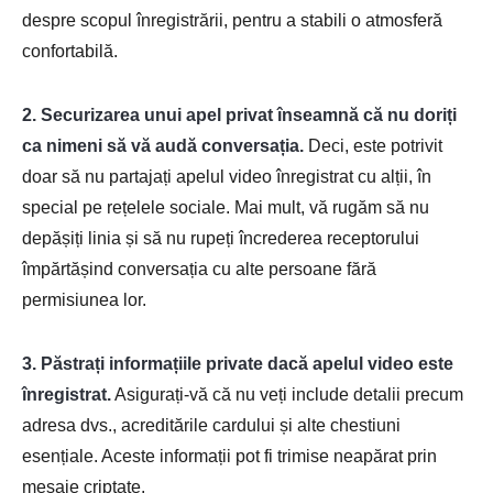
despre scopul înregistrării, pentru a stabili o atmosferă
confortabilă.
2. Securizarea unui apel privat înseamnă că nu doriți
ca nimeni să vă audă conversația.
Deci, este potrivit
doar să nu partajați apelul video înregistrat cu alții, în
special pe rețelele sociale. Mai mult, vă rugăm să nu
depășiți linia și să nu rupeți încrederea receptorului
împărtășind conversația cu alte persoane fără
permisiunea lor.
3. Păstrați informațiile private dacă apelul video este
înregistrat.
Asigurați-vă că nu veți include detalii precum
adresa dvs., acreditările cardului și alte chestiuni
esențiale. Aceste informații pot fi trimise neapărat prin
mesaje criptate.