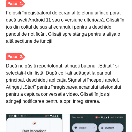
Folosiți înregistratorul de ecran al telefonului încorporat
dacă aveți Android 11 sau o versiune ulterioară. Glisați în
jos din colțul de sus al ecranului pentru a deschide
panoul de notificări. Glisați spre stânga pentru a afișa o
altă secțiune de funcții.
Dacă nu găsiți reportofonul, atingeți butonul „Editați” și
selectați-l din listă. După ce l-ați adăugat la panoul
principal, deschideți aplicația Signal și începeți apelul.
Atingeți „Start” pentru înregistrarea ecranului telefonului
pentru a captura conversația video. Glisați în jos și
atingeți notificarea pentru a opri înregistrarea.