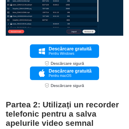
Pasul 3.
Descărcare gratuită
Pentru Windows
Descărcare sigură
Descărcare gratuită
Pentru macOS
Descărcare sigură
Partea 2: Utilizați un recorder
Pasul 4.
telefonic pentru a salva
apelurile video semnal