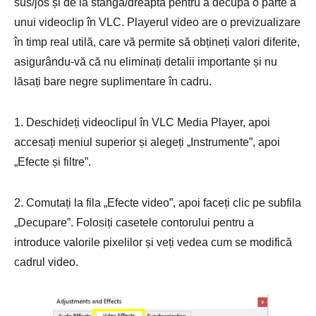
sus/jos și de la stânga/dreapta pentru a decupa o parte a
unui videoclip în VLC. Playerul video are o previzualizare
în timp real utilă, care vă permite să obțineți valori diferite,
asigurându-vă că nu eliminați detalii importante și nu
lăsați bare negre suplimentare în cadru.
1. Deschideți videoclipul în VLC Media Player, apoi
accesați meniul superior și alegeți „Instrumente”, apoi
„Efecte și filtre”.
2. Comutați la fila „Efecte video”, apoi faceți clic pe subfila
„Decupare”. Folosiți casetele contorului pentru a
introduce valorile pixelilor și veți vedea cum se modifică
cadrul video.