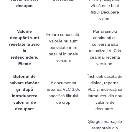
decupat
vă că este bifat
filtrul Decupare
video.
Valorile
Pur și simplu
Eroare cunoscută:
decupării sunt
continuați cu
valorile nu sunt
resetate la zero
conversia sau
persistate între
la
actualizați VLC la
sesiuni în unele
redeschidere.
cea mai recentă
versiuni
Pasul 2.
Efecte
versiune.
Butonul de
Închideți caseta de
salvare rămâne
A documentat
dialog, reporniți
gri după
eroarea VLC 3.0x
VLC și încercați să
introducerea
specifică filtrului
introduceți din nou
valorilor de
de crop
valorile de
decupare
decupare.
Ștergeți marcajele
temporale din