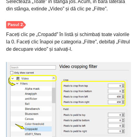
Selectează „Toate” în stânga jos. Acum, în bara laterală
din stânga, extinde „Video” și dă clic pe „Filtre”.
Faceți clic pe „Cropadd” în listă și schimbați toate valorile
la 0. Faceți clic înapoi pe categoria „Filtre”, debifați „Filtrul
de decupare video” și salvați-l.