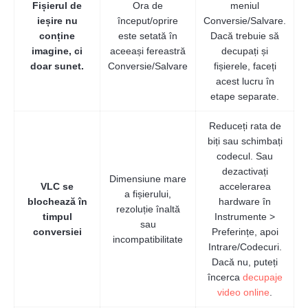
Fișierul de
Ora de
meniul
ieșire nu
început/oprire
Conversie/Salvare.
conține
este setată în
Dacă trebuie să
imagine, ci
aceeași fereastră
decupați și
doar sunet.
Conversie/Salvare
fișierele, faceți
acest lucru în
etape separate.
Reduceți rata de
biți sau schimbați
codecul. Sau
dezactivați
Dimensiune mare
Pasul 3.
VLC se
accelerarea
a fișierului,
blochează în
hardware în
rezoluție înaltă
timpul
Instrumente >
sau
conversiei
Preferințe, apoi
incompatibilitate
Intrare/Codecuri.
Dacă nu, puteți
încerca
decupaje
video online
.