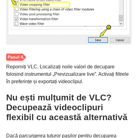
Pasul 2.
Reporniți VLC. Localizați noile valori de decupare
folosind instrumentul „Previzualizare live”. Activați filtrele
în preferințe și exportați videoclipul.
Nu ești mulțumit de VLC?
Decupează videoclipuri
flexibil cu această alternativă
Dacă parcurgerea tuturor pașilor pentru decuparea