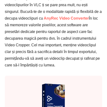
videoclipurilor în VLC ți se pare prea mult, nu ești
singurul. Bucură-te de o modalitate rapidă și flexibilă de a
decupa videoclipuri cu
AnyRec Video Converter
În loc
să memoreze valorile pixelilor, acest software are
presetări dedicate pentru raportul de aspect care fac
Pasul 3.
decuparea magică pentru dvs. în cadrul instrumentului
Video Cropper. Cel mai important, menține videoclipul
clar și precis fără a sacrifica detalii în timpul exportului,
permițându-vă să aveți un videoclip decupat și rafinat pe
care să-l împărtășiți cu lumea.