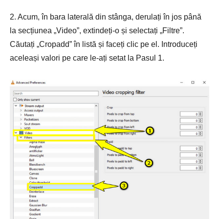
2. Acum, în bara laterală din stânga, derulați în jos până
la secțiunea „Video”, extindeți-o și selectați „Filtre”.
Căutați „Cropadd” în listă și faceți clic pe el. Introduceți
aceleași valori pe care le-ați setat la Pasul 1.