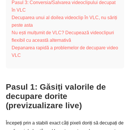
Pasul 3: Conversia/Salvarea videoclipului decupat
în VLC
Decuparea unui al doilea videoclip în VLC, nu săriți
peste asta
Nu ești mulțumit de VLC? Decupează videoclipuri
flexibil cu această alternativă
Depanarea rapidă a problemelor de decupare video
VLC
Pasul 1: Găsiți valorile de
decupare dorite
(previzualizare live)
Începeți prin a stabili exact câți pixeli doriți să decupați de