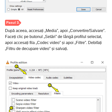
După aceea, accesați „Media”, apoi „Convertire/Salvare”.
Faceți clic pe butonul „Setări” de lângă profilul selectat,
apoi accesați fila „Codec video” și apoi „Filtre”. Debifați
„Filtru de decupare video” și salvați.
Pasul 1.