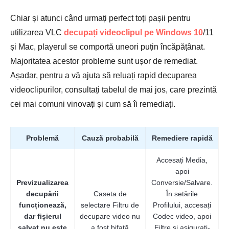
Chiar și atunci când urmați perfect toți pașii pentru
utilizarea VLC
decupați videoclipul pe Windows 10
/11
și Mac, playerul se comportă uneori puțin încăpățânat.
Majoritatea acestor probleme sunt ușor de remediat.
Pasul 1.
Așadar, pentru a vă ajuta să reluați rapid decuparea
videoclipurilor, consultați tabelul de mai jos, care prezintă
cei mai comuni vinovați și cum să îi remediați.
Problemă
Cauză probabilă
Remediere rapidă
Accesați Media,
apoi
Previzualizarea
Conversie/Salvare.
decupării
Caseta de
În setările
funcționează,
selectare Filtru de
Profilului, accesați
dar fișierul
decupare video nu
Codec video, apoi
salvat nu este
a fost bifată
Filtre și asigurați-