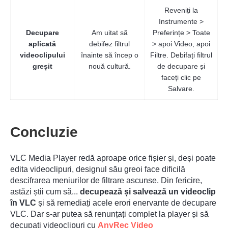
Reveniți la
Instrumente >
Decupare
Am uitat să
Preferințe > Toate
aplicată
debifez filtrul
> apoi Video, apoi
videoclipului
înainte să încep o
Filtre. Debifați filtrul
greșit
nouă cultură.
de decupare și
faceți clic pe
Salvare.
Concluzie
VLC Media Player redă aproape orice fișier și, deși poate
edita videoclipuri, designul său greoi face dificilă
descifrarea meniurilor de filtrare ascunse. Din fericire,
astăzi știi cum să...
decupează și salvează un videoclip
în VLC
și să remediați acele erori enervante de decupare
VLC. Dar s-ar putea să renunțați complet la player și să
decupați videoclipuri cu
AnyRec Video