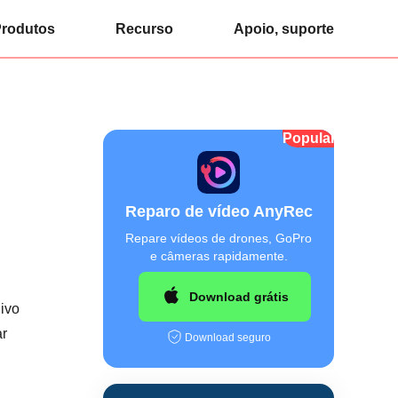
rodutos
Recurso
Apoio, suporte
Popular
o
Reparo de vídeo AnyRec
Repare vídeos de drones, GoPro
e câmeras rapidamente.
Download grátis
uivo
ar
Download seguro