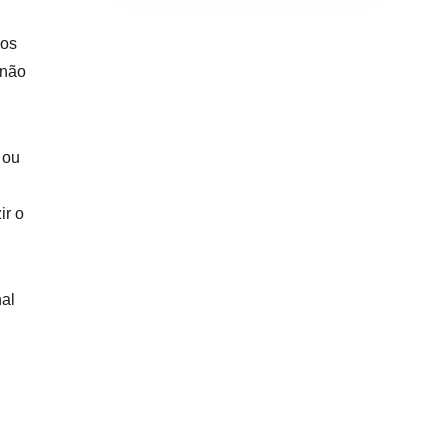
dos
 não
 ou
ir o
nal