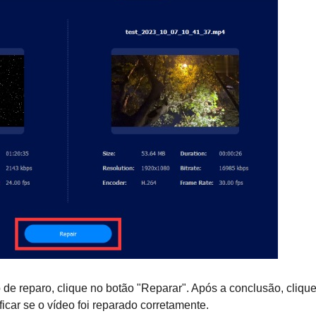
 de reparo, clique no botão "Reparar". Após a conclusão, cliqu
ficar se o vídeo foi reparado corretamente.