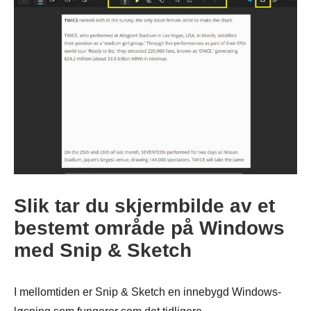
Trinn 1.
Slik tar du skjermbilde av et
bestemt område på Windows
Steg 2.
med Snip & Sketch
I mellomtiden er Snip & Sketch en innebygd Windows-