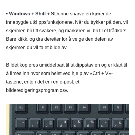
• Windows + Shift + S
Denne snarveien kjører de
innebygde utklippsfunksjonene. Når du trykker på den, vil
skjermen bli litt svakere, og markøren vil bli til et trådkors.
Trinn 3.
Bare klikk, og dra deretter for å velge den delen av
skjermen du vil ta et bilde av.
Bildet kopieres umiddelbart til utklippstavlen og er klart til
å limes inn hvor som helst ved hjelp av «Ctrl + V»-
tastene, enten det er i en e-post, et
bilderedigeringsprogram osv.