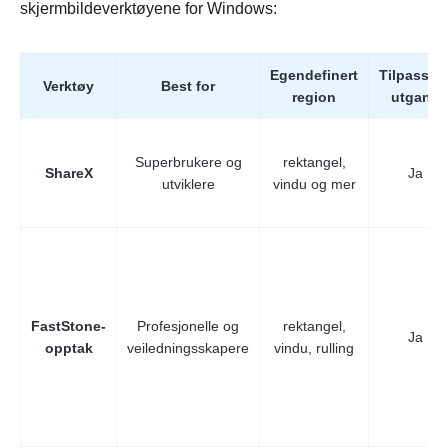
skjermbildeverktøyene for Windows:
Egendefinert
Tilpassba
Verktøy
Best for
region
utgang
Superbrukere og
rektangel,
ShareX
Ja
Steg 2.
utviklere
vindu og mer
FastStone-
Profesjonelle og
rektangel,
Ja
opptak
veiledningsskapere
vindu, rulling