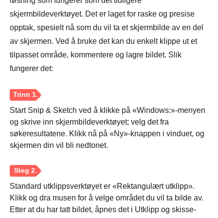
løsning som fungerer som det tidligere
skjermbildeverktøyet. Det er laget for raske og presise
opptak, spesielt nå som du vil ta et skjermbilde av en del
av skjermen. Ved å bruke det kan du enkelt klippe ut et
tilpasset område, kommentere og lagre bildet. Slik
fungerer det:
Start Snip & Sketch ved å klikke på «Windows:»-menyen
og skrive inn skjermbildeverktøyet; velg det fra
søkeresultatene. Klikk nå på «Ny»-knappen i vinduet, og
skjermen din vil bli nedtonet.
Trinn 3.
Standard utklippsverktøyet er «Rektangulært utklipp».
Klikk og dra musen for å velge området du vil ta bilde av.
Etter at du har tatt bildet, åpnes det i Utklipp og skisse-