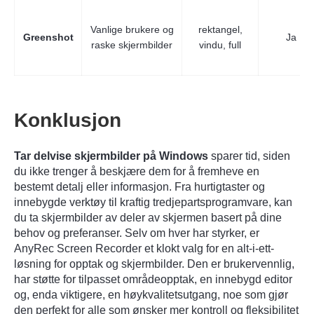
Vanlige brukere og
rektangel,
Greenshot
Ja
raske skjermbilder
vindu, full
Konklusjon
Tar delvise skjermbilder på Windows
sparer tid, siden
du ikke trenger å beskjære dem for å fremheve en
bestemt detalj eller informasjon. Fra hurtigtaster og
innebygde verktøy til kraftig tredjepartsprogramvare, kan
du ta skjermbilder av deler av skjermen basert på dine
Trinn 3.
behov og preferanser. Selv om hver har styrker, er
AnyRec Screen Recorder et klokt valg for en alt-i-ett-
løsning for opptak og skjermbilder. Den er brukervennlig,
har støtte for tilpasset områdeopptak, en innebygd editor
og, enda viktigere, en høykvalitetsutgang, noe som gjør
den perfekt for alle som ønsker mer kontroll og fleksibilitet