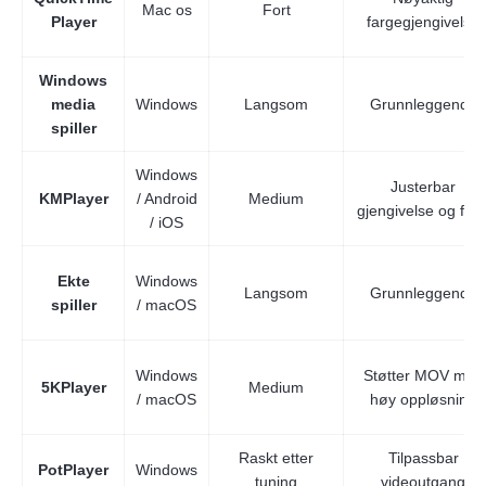
Mac os
Fort
Player
fargegjengivelse
Windows
media
Windows
Langsom
Grunnleggende
spiller
Windows
Justerbar
KMPlayer
/ Android
Medium
gjengivelse og filtr
/ iOS
Ekte
Windows
Langsom
Grunnleggende
spiller
/ macOS
Windows
Støtter MOV med
5KPlayer
Medium
/ macOS
høy oppløsning
Raskt etter
Tilpassbar
PotPlayer
Windows
tuning
videoutgang