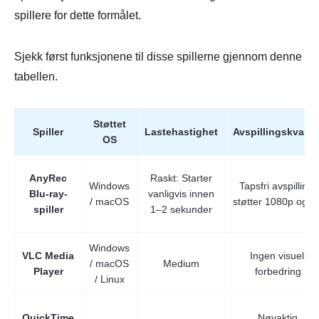
spillere for dette formålet.
Sjekk først funksjonene til disse spillerne gjennom denne
tabellen.
Støttet
Spiller
Lastehastighet
Avspillingskvalite
OS
AnyRec
Raskt: Starter
Windows
Tapsfri avspilling,
Blu-ray-
vanligvis innen
/ macOS
støtter 1080p og 4
spiller
1–2 sekunder
Windows
VLC Media
Ingen visuell
/ macOS
Medium
Player
forbedring
/ Linux
QuickTime
Nøyaktig