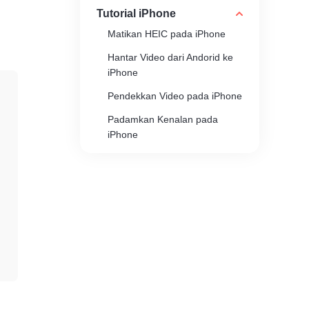
Tutorial iPhone
Matikan HEIC pada iPhone
Hantar Video dari Andorid ke
iPhone
Pendekkan Video pada iPhone
Padamkan Kenalan pada
iPhone
Tukar Video iPhone kepada
MP4
Pembuat Nada Dering iPhone