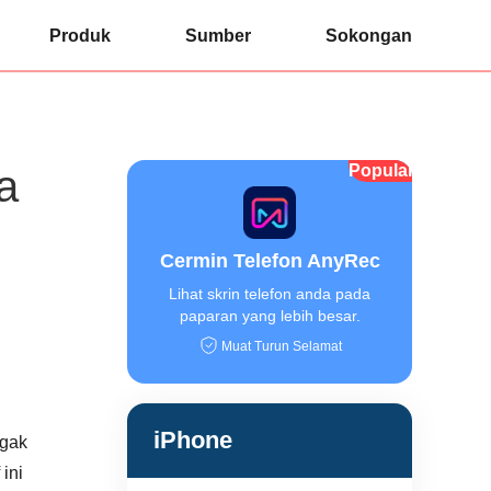
Produk
Sumber
Sokongan
Popular
a
Cermin Telefon AnyRec
Lihat skrin telefon anda pada
paparan yang lebih besar.
Muat Turun Selamat
iPhone
agak
ini