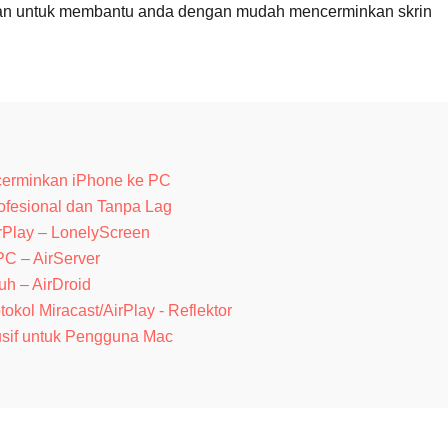
tan untuk membantu anda dengan mudah mencerminkan skrin
erminkan iPhone ke PC
ofesional dan Tanpa Lag
rPlay – LonelyScreen
PC – AirServer
uh – AirDroid
kol Miracast/AirPlay - Reflektor
sif untuk Pengguna Mac