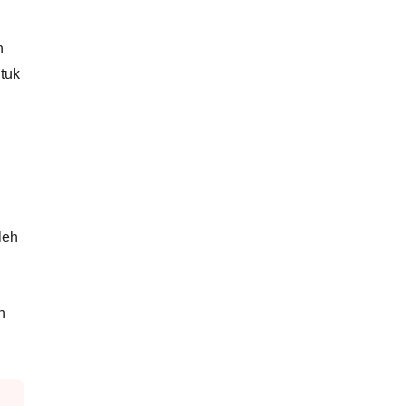
n
tuk
leh
n