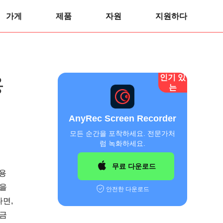
가게
제품
자원
지원하다
인기 있
용
는
AnyRec Screen Recorder
모든 순간을 포착하세요. 전문가처
럼 녹화하세요.
무료 다운로드
내용
업을
안전한 다운로드
다면,
지금