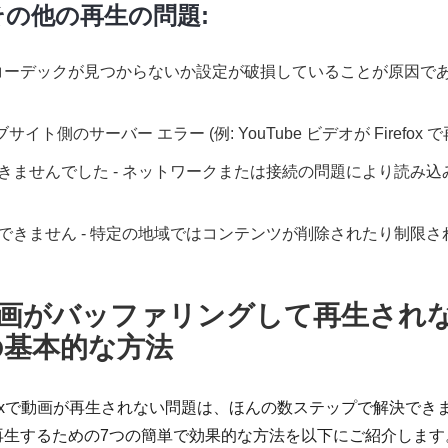
でのその他の再生の問題:
30 - コーデックが見つからないか設定が破損していることが原因
。
ウェブサイト側のサーバー エラー (例: YouTube ビデオが Firefo
できませんでした - ネットワークまたは接続の問題により読み
用できません - 特定の地域ではコンテンツが削除されたり制限
xで動画がバッファリングして再生され
の基本的な方法
oxで動画が再生されない問題は、ほんの数ステップで解決できます。Moz
再生するための7つの簡単で効果的な方法を以下にご紹介します