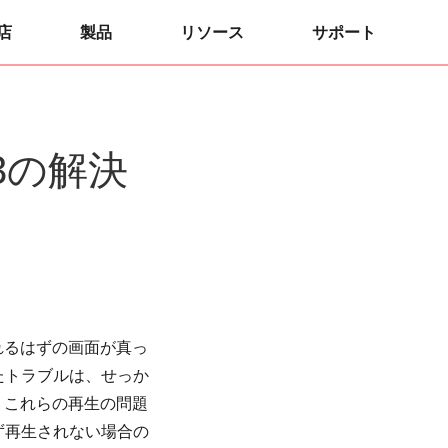
店
製品
リソース
サポート
13の解決
れるはずの画面が真っ
したトラブルは、せっか
、これらの再生の問題
れず再生されない場合の