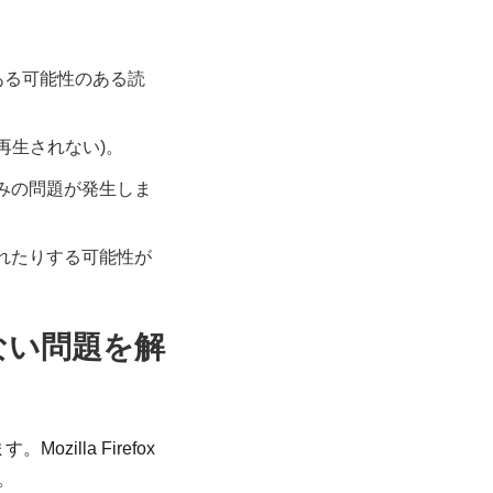
である可能性のある読
x で再生されない)。
込みの問題が発生しま
されたりする可能性が
ない問題を解
illa Firefox
。