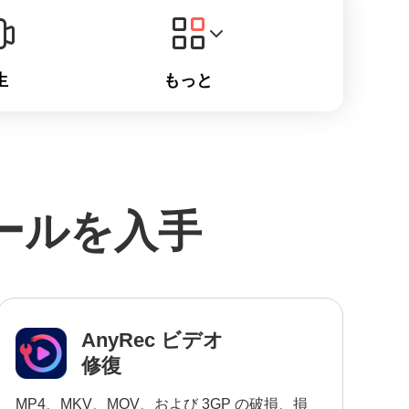
生
もっと
ツールを入手
AnyRec ビデオ
修復
MP4、MKV、MOV、および 3GP の破損、損