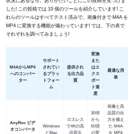
状況にあるなら、ありがたいことにこの投稿を見つけま
した! この投稿では 10 個のツールを紹介しています! こ
れらのツールはすべてテスト済みで、画像付きで M4A を
MP4 に変換する機能が備わっています! では、下の表で
それぞれを調べてみましょう!
変換
サポート
また
M4AからMP4
されてい
提供され
はエ
最適な用
へのコンバー
るプラッ
る出力品
クス
途
ター
トフォー
質
ポー
ム
ト速
度
画像と高
30倍
品質の出
ロスレス
から
力を備え
AnyRec ビデ
Windows
で4Kの高
50倍
た M4A
オコンバータ
とMac
品質出
の変
を MP4