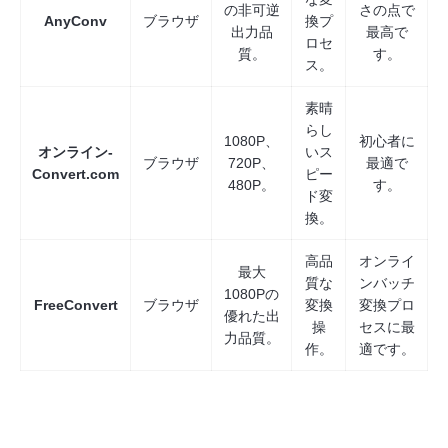
の非可逆
さの点で
AnyConv
ブラウザ
換プ
出力品
最高で
ロセ
質。
す。
ス。
素晴
らし
1080P、
初心者に
オンライン-
いス
ブラウザ
720P、
最適で
Convert.com
ピー
480P。
す。
ド変
換。
高品
オンライ
最大
質な
ンバッチ
1080Pの
FreeConvert
ブラウザ
変換
変換プロ
優れた出
操
セスに最
力品質。
作。
適です。