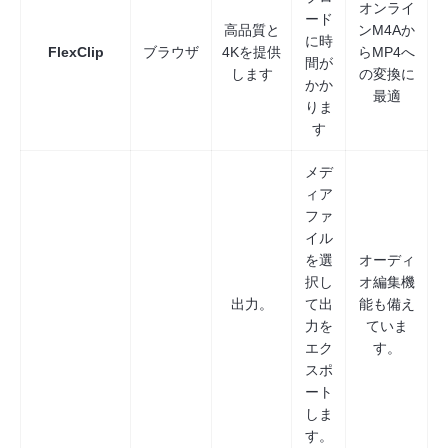
オンライ
ード
高品質と
ンM4Aか
に時
FlexClip
ブラウザ
4Kを提供
らMP4へ
間が
します
の変換に
かか
最適
りま
す
メデ
ィア
ファ
イル
を選
オーディ
択し
オ編集機
出力。
て出
能も備え
力を
ていま
エク
す。
スポ
ート
しま
す。