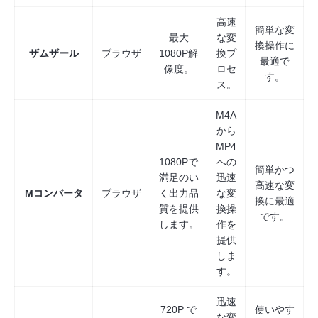
高速
簡単な変
最大
な変
換操作に
ザムザール
ブラウザ
1080P解
換プ
最適で
像度。
ロセ
す。
ス。
M4A
から
MP4
1080Pで
への
簡単かつ
満足のい
迅速
高速な変
Mコンバータ
ブラウザ
く出力品
な変
換に最適
質を提供
換操
です。
します。
作を
提供
しま
す。
迅速
720P で
使いやす
な変