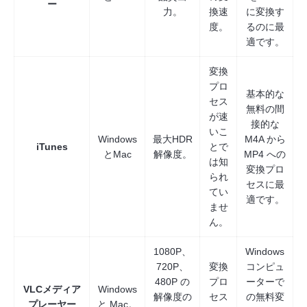
ー
力。
換速
に変換す
度。
るのに最
適です。
変換
プロ
基本的な
セス
無料の間
が速
接的な
いこ
Windows
最大HDR
M4A から
iTunes
とで
とMac
解像度。
MP4 への
は知
変換プロ
られ
セスに最
てい
適です。
ませ
ん。
1080P、
Windows
720P、
変換
コンピュ
480P の
プロ
ーターで
VLCメディア
Windows
解像度の
セス
の無料変
プレーヤー
と Mac。