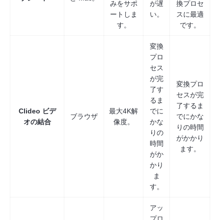
みをサポ
が遅
換プロセ
ートしま
い。
スに最適
す。
です。
変換
プロ
セス
が完
変換プロ
了す
セスが完
るま
了するま
Clideo ビデ
最大4K解
でに
ブラウザ
でにかな
オの結合
像度。
かな
りの時間
りの
がかかり
時間
ます。
がか
かり
ま
す。
アッ
プロ