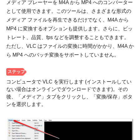
メディア プレーヤーを M4A から MP4 へのコンバーター
として使用できます。このツールは、さまざまな形式の
メディア ファイルを再生できるだけでなく、M4A から
MP4 に変換するオプションも提供します。さらに、ビッ
トレート、品質、fps などを調整することもできます。
ただし、VLC はファイルの変換に時間がかかり、M4A か
ら MP4 へのバッチ変換をサポートしていません。
ステップ
1。
コンピュータで VLC を実行します (インストールしてい
ない場合はオンラインでダウンロードできます)。その
後、「メディア」タブをクリックし、「変換/保存」ボタ
ンを選択します。
ステップ
2。