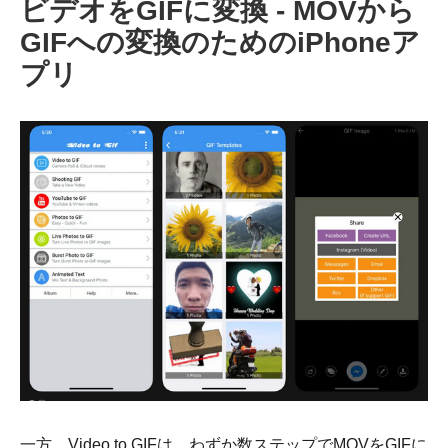
ビデオをGIFに変換 - MOVから
GIFへの変換のためのiPhoneア
ステップ
プリ
2。
ステップ
3。
ステップ
4。
一方、Video to GIFは、わずか数ステップでMOVをGIFに