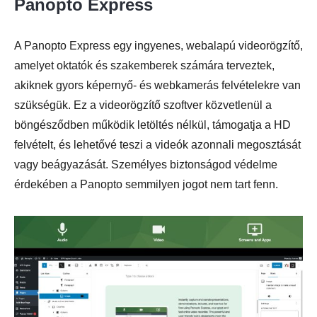
Panopto Express
A Panopto Express egy ingyenes, webalapú videorögzítő,
amelyet oktatók és szakemberek számára terveztek,
akiknek gyors képernyő- és webkamerás felvételekre van
szükségük. Ez a videorögzítő szoftver közvetlenül a
böngésződben működik letöltés nélkül, támogatja a HD
felvételt, és lehetővé teszi a videók azonnali megosztását
vagy beágyazását. Személyes biztonságod védelme
érdekében a Panopto semmilyen jogot nem tart fenn.