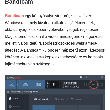
Bandicam
Bandicam
egy könnyűsúlyú videorögzítő szoftver
Windowsra, amely kiválóan alkalmas játékmenetek,
oktatóanyagok és képernyőtevékenységek rögzítésére.
Magas tömörítést kínál a videó minőségének megőrzése
mellett, valós idejű rajzolóeszközöket és webkamera-
átfedést. A Bandicam különösen népszerű azon játékosok
körében, akiknek sima képkockasebességre és kompakt
fájlméretekre van szükségük.