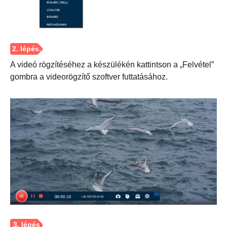
A videó rögzítéséhez a készülékén kattintson a „Felvétel”
gombra a videorögzítő szoftver futtatásához.
1. lépés.