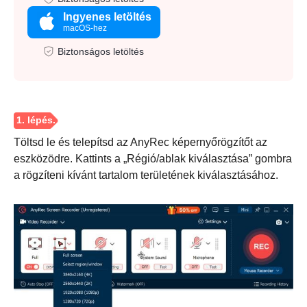
Ingyenes letöltés
macOS-hez
Biztonságos letöltés
Töltsd le és telepítsd az AnyRec képernyőrögzítőt az
eszközödre. Kattints a „Régió/ablak kiválasztása” gombra
a rögzíteni kívánt tartalom területének kiválasztásához.