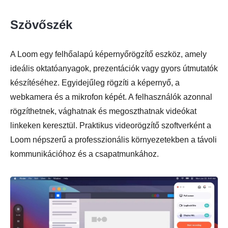
Szövőszék
A Loom egy felhőalapú képernyőrögzítő eszköz, amely
ideális oktatóanyagok, prezentációk vagy gyors útmutatók
készítéséhez. Egyidejűleg rögzíti a képernyő, a
webkamera és a mikrofon képét. A felhasználók azonnal
rögzíthetnek, vághatnak és megoszthatnak videókat
linkeken keresztül. Praktikus videorögzítő szoftverként a
Loom népszerű a professzionális környezetekben a távoli
kommunikációhoz és a csapatmunkához.