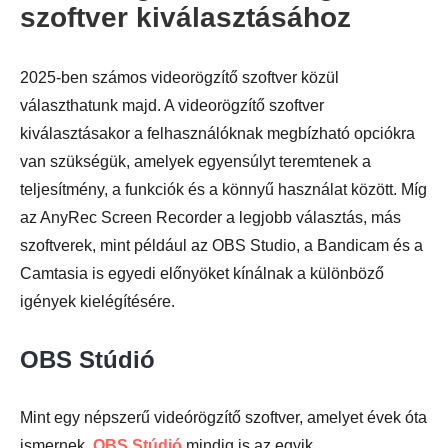
szoftver kiválasztásához
2025-ben számos videorögzítő szoftver közül
3. lépés
választhatunk majd. A videorögzítő szoftver
kiválasztásakor a felhasználóknak megbízható opciókra
van szükségük, amelyek egyensúlyt teremtenek a
teljesítmény, a funkciók és a könnyű használat között. Míg
az AnyRec Screen Recorder a legjobb választás, más
szoftverek, mint például az OBS Studio, a Bandicam és a
Camtasia is egyedi előnyöket kínálnak a különböző
igények kielégítésére.
OBS Stúdió
Mint egy népszerű videórögzítő szoftver, amelyet évek óta
ismernek,
OBS Stúdió
mindig is az egyik