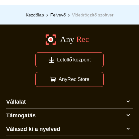
Kezdőlap
Felvevő
Videórögzítő szoftver
Letöltő központ
AnyRec Store
Vállalat
Támogatás
Válaszd ki a nyelved