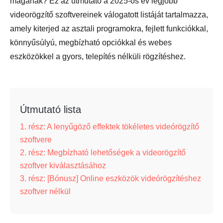
magának? Ez az útmutató a 2025-ös év legjobb
videorögzítő szoftvereinek válogatott listáját tartalmazza,
amely kiterjed az asztali programokra, fejlett funkciókkal,
könnyűsúlyú, megbízható opciókkal és webes
eszközökkel a gyors, telepítés nélküli rögzítéshez.
Útmutató lista
1. rész: A lenyűgöző effektek tökéletes videórögzítő
szoftvere
2. rész: Megbízható lehetőségek a videorögzítő
szoftver kiválasztásához
3. rész: [Bónusz] Online eszközök videórögzítéshez
szoftver nélkül