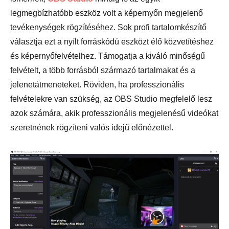
legmegbízhatóbb eszköz volt a képernyőn megjelenő
tevékenységek rögzítéséhez. Sok profi tartalomkészítő
választja ezt a nyílt forráskódú eszközt élő közvetítéshez
és képernyőfelvételhez. Támogatja a kiváló minőségű
felvételt, a több forrásból származó tartalmakat és a
jelenetátmeneteket. Röviden, ha professzionális
felvételekre van szükség, az OBS Studio megfelelő lesz
azok számára, akik professzionális megjelenésű videókat
szeretnének rögzíteni valós idejű előnézettel.