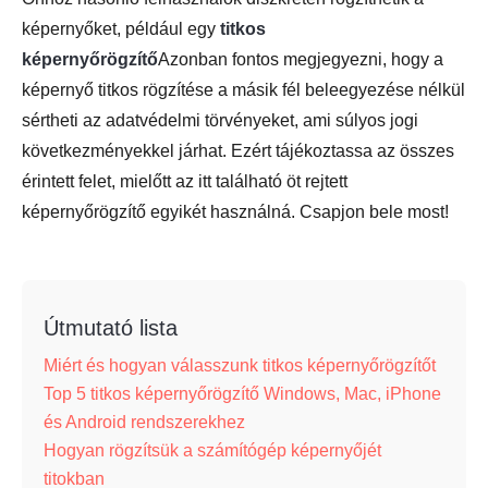
képernyőket, például egy
titkos
képernyőrögzítő
Azonban fontos megjegyezni, hogy a
képernyő titkos rögzítése a másik fél beleegyezése nélkül
sértheti az adatvédelmi törvényeket, ami súlyos jogi
következményekkel járhat. Ezért tájékoztassa az összes
érintett felet, mielőtt az itt található öt rejtett
képernyőrögzítő egyikét használná. Csapjon bele most!
Útmutató lista
Miért és hogyan válasszunk titkos képernyőrögzítőt
Top 5 titkos képernyőrögzítő Windows, Mac, iPhone
és Android rendszerekhez
Hogyan rögzítsük a számítógép képernyőjét
titokban