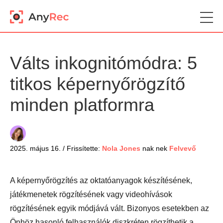
Válts inkognitómódra: 5
titkos képernyőrögzítő
minden platformra
2025. május 16. / Frissítette:
Nola Jones
nak nek
Felvevő
A képernyőrögzítés az oktatóanyagok készítésének,
játékmenetek rögzítésének vagy videohívások
rögzítésének egyik módjává vált. Bizonyos esetekben az
Önhöz hasonló felhasználók diszkréten rögzíthetik a