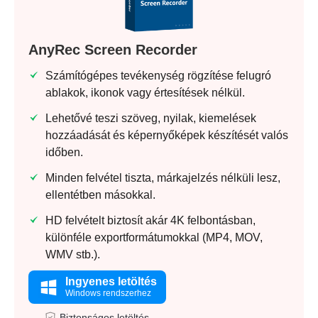
AnyRec Screen Recorder
Számítógépes tevékenység rögzítése felugró
ablakok, ikonok vagy értesítések nélkül.
Lehetővé teszi szöveg, nyilak, kiemelések
hozzáadását és képernyőképek készítését valós
időben.
Minden felvétel tiszta, márkajelzés nélküli lesz,
ellentétben másokkal.
HD felvételt biztosít akár 4K felbontásban,
különféle exportformátumokkal (MP4, MOV,
WMV stb.).
Ingyenes letöltés
Windows rendszerhez
Biztonságos letöltés