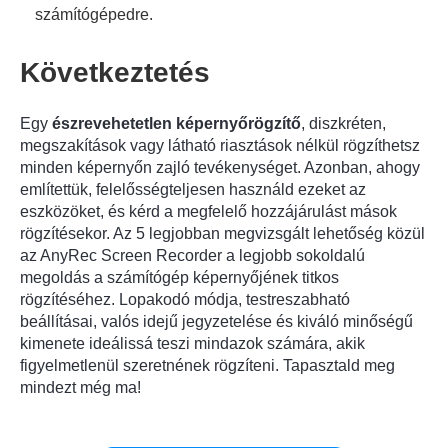
számítógépedre.
Következtetés
Egy
észrevehetetlen képernyőrögzítő
, diszkréten,
megszakítások vagy látható riasztások nélkül rögzíthetsz
minden képernyőn zajló tevékenységet. Azonban, ahogy
említettük, felelősségteljesen használd ezeket az
eszközöket, és kérd a megfelelő hozzájárulást mások
rögzítésekor. Az 5 legjobban megvizsgált lehetőség közül
az AnyRec Screen Recorder a legjobb sokoldalú
megoldás a számítógép képernyőjének titkos
rögzítéséhez. Lopakodó módja, testreszabható
beállításai, valós idejű jegyzetelése és kiváló minőségű
kimenete ideálissá teszi mindazok számára, akik
figyelmetlenül szeretnének rögzíteni. Tapasztald meg
mindezt még ma!