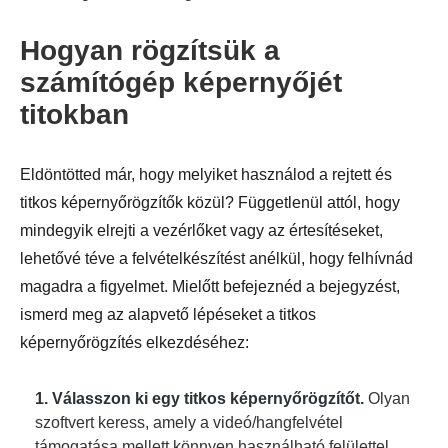
Hogyan rögzítsük a
számítógép képernyőjét
titokban
Eldöntötted már, hogy melyiket használod a rejtett és
titkos képernyőrögzítők közül? Függetlenül attól, hogy
mindegyik elrejti a vezérlőket vagy az értesítéseket,
lehetővé téve a felvételkészítést anélkül, hogy felhívnád
magadra a figyelmet. Mielőtt befejeznéd a bejegyzést,
ismerd meg az alapvető lépéseket a titkos
képernyőrögzítés elkezdéséhez:
1. Válasszon ki egy titkos képernyőrögzítőt.
Olyan
szoftvert keress, amely a videó/hangfelvétel
támogatása mellett könnyen használható felülettel