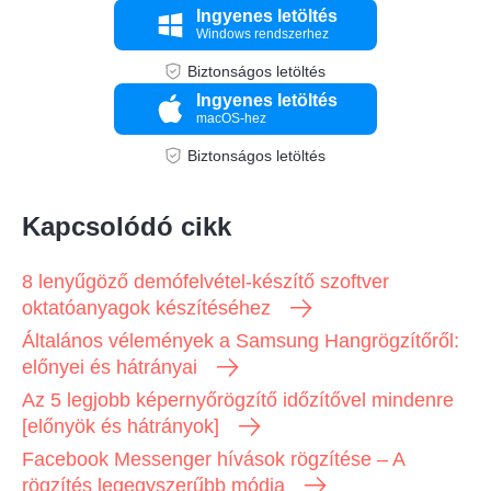
Ingyenes letöltés
Windows rendszerhez
Biztonságos letöltés
Ingyenes letöltés
macOS-hez
Biztonságos letöltés
Kapcsolódó cikk
8 lenyűgöző demófelvétel-készítő szoftver
oktatóanyagok készítéséhez
Általános vélemények a Samsung Hangrögzítőről:
előnyei és hátrányai
Az 5 legjobb képernyőrögzítő időzítővel mindenre
[előnyök és hátrányok]
Facebook Messenger hívások rögzítése – A
rögzítés legegyszerűbb módja