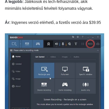
A legjobb:
Játékosok és tech-felhasználók, akik
minimális késleltetésű felvételi folyamatra vágynak.
Ár:
Ingyenes verzió elérhető, a fizetős verzió ára $39.95