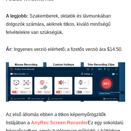
A legjobb:
Szakemberek, oktatók és távmunkában
dolgozók számára, akiknek titkos, kiváló minőségű
felvételekre van szükségük.
Ár:
Ingyenes verzió elérhető; a fizetős verzió ára $14.50.
Az első állomás ebben a titkos képernyőrögzítők
listájában a
AnyRec Screen Recorder
Ez egy sokoldalú
felvevőszoftver, amely hatékonyan működik a háttérben,