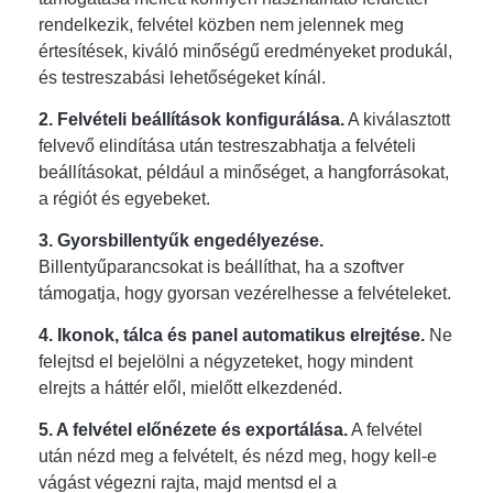
rendelkezik, felvétel közben nem jelennek meg
értesítések, kiváló minőségű eredményeket produkál,
és testreszabási lehetőségeket kínál.
2. Felvételi beállítások konfigurálása.
A kiválasztott
felvevő elindítása után testreszabhatja a felvételi
beállításokat, például a minőséget, a hangforrásokat,
a régiót és egyebeket.
3. Gyorsbillentyűk engedélyezése.
Billentyűparancsokat is beállíthat, ha a szoftver
támogatja, hogy gyorsan vezérelhesse a felvételeket.
4. Ikonok, tálca és panel automatikus elrejtése.
Ne
felejtsd el bejelölni a négyzeteket, hogy mindent
elrejts a háttér elől, mielőtt elkezdenéd.
5. A felvétel előnézete és exportálása.
A felvétel
után nézd meg a felvételt, és nézd meg, hogy kell-e
vágást végezni rajta, majd mentsd el a