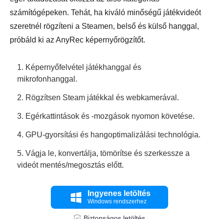
számítógépeken. Tehát, ha kiváló minőségű játékvideót
szeretnél rögzíteni a Steamen, belső és külső hanggal,
próbáld ki az AnyRec képernyőrögzítőt.
1. Képernyőfelvétel játékhanggal és
mikrofonhanggal.
2. Rögzítsen Steam játékkal és webkamerával.
3. Egérkattintások és -mozgások nyomon követése.
4. GPU-gyorsítási és hangoptimalizálási technológia.
5. Vágja le, konvertálja, tömörítse és szerkessze a
videót mentés/megosztás előtt.
Ingyenes letöltés
Windows rendszerhez
Biztonságos letöltés