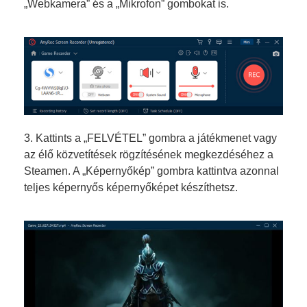
„Webkamera” és a „Mikrofon” gombokat is.
3. Kattints a „FELVÉTEL” gombra a játékmenet vagy
az élő közvetítések rögzítésének megkezdéséhez a
Steamen. A „Képernyőkép” gombra kattintva azonnal
teljes képernyős képernyőképet készíthetsz.