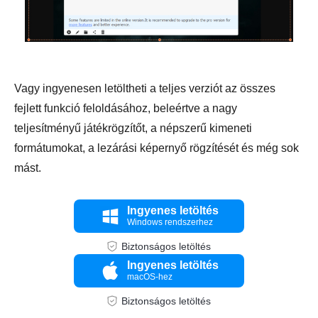
Vagy ingyenesen letöltheti a teljes verziót az összes
fejlett funkció feloldásához, beleértve a nagy
teljesítményű játékrögzítőt, a népszerű kimeneti
formátumokat, a lezárási képernyő rögzítését és még sok
mást.
Ingyenes letöltés
Windows rendszerhez
Biztonságos letöltés
Ingyenes letöltés
macOS-hez
Biztonságos letöltés