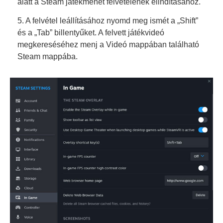
alatt a Steam játékmenet felvételének elindításához.
5. A felvétel leállításához nyomd meg ismét a „Shift”
és a „Tab” billentyűket. A felvett játékvideó
megkereséséhez menj a Videó mappában található
Steam mappába.