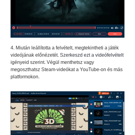
4. Miután leállította a felvételt, megtekintheti a játék
videójának előnézetét.
Szerkeszd ezt a videófelvételt
igényeid szerint. Végül menthetsz vagy
megoszthatsz Steam-videókat a YouTube-on és más
platformokon.