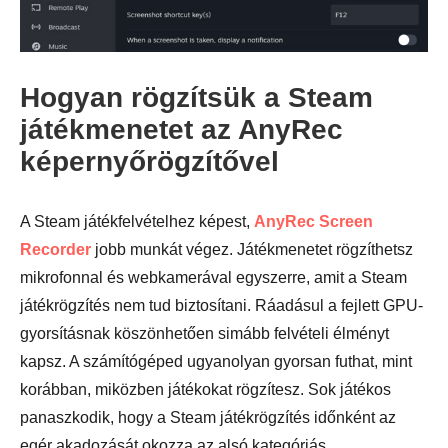
Hogyan rögzítsük a Steam
játékmenetet az AnyRec
képernyőrögzítővel
A Steam játékfelvételhez képest,
AnyRec Screen
Recorder
jobb munkát végez. Játékmenetet rögzíthetsz
mikrofonnal és webkamerával egyszerre, amit a Steam
játékrögzítés nem tud biztosítani. Ráadásul a fejlett GPU-
gyorsításnak köszönhetően simább felvételi élményt
kapsz. A számítógéped ugyanolyan gyorsan futhat, mint
korábban, miközben játékokat rögzítesz. Sok játékos
panaszkodik, hogy a Steam játékrögzítés időnként az
egér akadozását okozza az alsó kategóriás