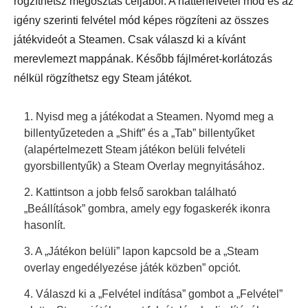
rögzíthetsz megosztás céljából. A háttérfelvétel mód és az
igény szerinti felvétel mód képes rögzíteni az összes
játékvideót a Steamen. Csak válaszd ki a kívánt
merevlemezt mappának. Később fájlméret-korlátozás
nélkül rögzíthetsz egy Steam játékot.
1. Nyisd meg a játékodat a Steamen. Nyomd meg a
billentyűzeteden a „Shift” és a „Tab” billentyűket
(alapértelmezett Steam játékon belüli felvételi
gyorsbillentyűk) a Steam Overlay megnyitásához.
2. Kattintson a jobb felső sarokban található
„Beállítások” gombra, amely egy fogaskerék ikonra
hasonlít.
3. A „Játékon belüli” lapon kapcsold be a „Steam
overlay engedélyezése játék közben” opciót.
4. Válaszd ki a „Felvétel indítása” gombot a „Felvétel”