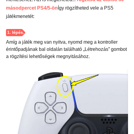
másodpercet PS4/5-ön
Így rögzítheted vele a PS5
játékmenetét:
4. lépés.
Amíg a játék meg van nyitva, nyomd meg a kontroller
érintőpadjának bal oldalán található „Létrehozás” gombot
a rögzítési lehetőségek megnyitásához.