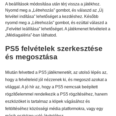
A beállítások módosítása után térj vissza a játékhoz.
Nyomd meg a „Létrehozás” gombot, és válaszd az „Új
felvétel indítása” lehetőséget a kezdéshez. Később
nyomd meg a „Létrehozás” gombot, és ezúttal válaszd a
„Felvétel leállítása” lehetőséget. A játékmenet felvételeit a
„Médiagaléria”-ban láthatod.
1. lépés.
PS5 felvételek szerkesztése
és megosztása
Miután felvetted a PS5 játékmenetét, az utolsó lépés az,
hogy a felvételeid jól nézzenek ki, és megoszd azokat a
világgal. A jó hír az, hogy a PS5 nemcsak beépített
rögzítőelemmel rendelkezik a PS5 rögzítéséhez, hanem
eszközöket is tartalmaz a klipek vágásához és
feltöltéséhez közösségi média platformokra, vagy egy
másik eszközre való átviteléhez.