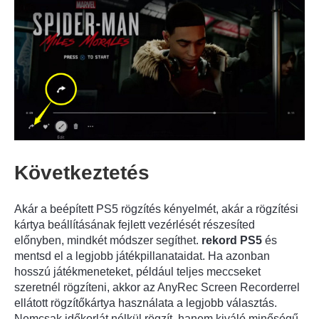
Következtetés
Akár a beépített PS5 rögzítés kényelmét, akár a rögzítési
kártya beállításának fejlett vezérlését részesíted
előnyben, mindkét módszer segíthet.
rekord PS5
és
mentsd el a legjobb játékpillanataidat. Ha azonban
hosszú játékmeneteket, például teljes meccseket
szeretnél rögzíteni, akkor az AnyRec Screen Recorderrel
ellátott rögzítőkártya használata a legjobb választás.
Nemcsak időkorlát nélkül rögzít, hanem kiváló minőségű