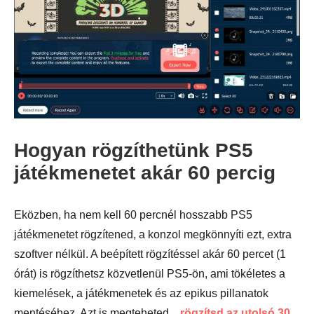
3. lépés
Hogyan rögzíthetünk PS5
játékmenetet akár 60 percig
Eközben, ha nem kell 60 percnél hosszabb PS5
játékmenetet rögzítened, a konzol megkönnyíti ezt, extra
szoftver nélkül. A beépített rögzítéssel akár 60 percet (1
órát) is rögzíthetsz közvetlenül PS5-ön, ami tökéletes a
kiemelések, a játékmenetek és az epikus pillanatok
mentéséhez. Azt is megteheted...
rögzítsd az utolsó 30