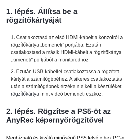
1. lépés. Állítsa be a
rögzítőkártyáját
1. Csatlakoztasd az első HDMI-kábelt a konzolról a
rögzítőkártya „bemeneti” portjába. Ezután
csatlakoztasd a másik HDMI-kábelt a rögzítőkártya
„kimeneti” portjából a monitorodhoz.
2. Ezután USB-kábellel csatlakoztassa a rögzített
kártyát a számítógépéhez. A sikeres csatlakoztatás
után a számítógépnek érzékelnie kell a készüléket.
rögzítőkártya
mint videó bemeneti eszköz.
2. lépés. Rögzítse a PS5-öt az
AnyRec képernyőrögzítővel
Megbízható és kiváló minőségű PS5 felvételhez PC-n,