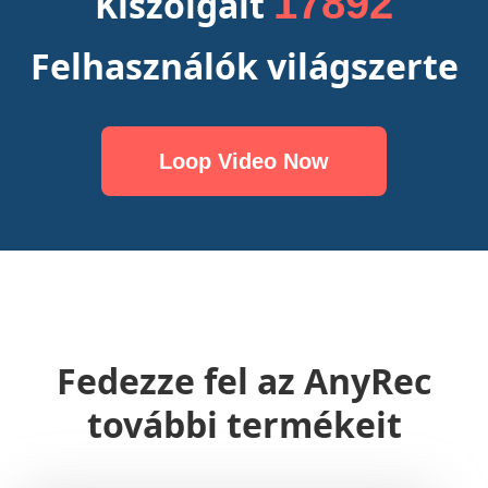
17895
Kiszolgált
Felhasználók világszerte
Loop Video Now
Fedezze fel az AnyRec
további termékeit