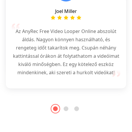
Marjorie Pittard
Joel Miller
Csodálkozom, hogy milyen egyszerű és
kényelmes ez az ingyenes videohurkoló.
Ezt az online videó loopert használtam
Megismételhetem kedvenc videóimat
zökkenőmentes háttérvideók létrehozására
Az AnyRec Free Video Looper Online abszolút
anélkül, hogy bármilyen szoftvert
prezentációimhoz. Az a képesség, hogy több
áldás. Nagyon könnyen használható, és
letöltenék, vagy kompatibilitási problémák
videót 1-től 5-ig hurkolhat, megváltoztatja a
rengeteg időt takarítok meg. Csupán néhány
miatt aggódnék. A hurokhossz és a
játékot.
kattintással órákon át folytathatom a videóimat
lejátszási sebesség is fantasztikus!
kiváló minőségben. Ez egy kötelező eszköz
mindenkinek, aki szereti a hurkolt videókat!