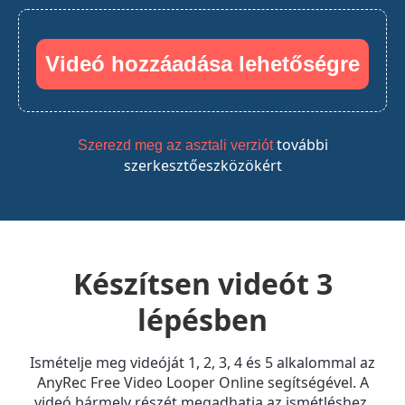
Videó hozzáadása lehetőségre
további
Szerezd meg az asztali verziót
szerkesztőeszközökért
Készítsen videót 3
lépésben
Ismételje meg videóját 1, 2, 3, 4 és 5 alkalommal az
AnyRec Free Video Looper Online segítségével. A
videó bármely részét megadhatja az ismétléshez.