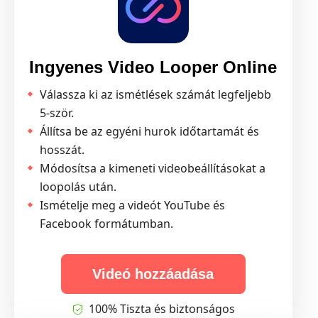
Ingyenes Video Looper Online
Válassza ki az ismétlések számát legfeljebb
5-ször.
Állítsa be az egyéni hurok időtartamát és
hosszát.
Módosítsa a kimeneti videobeállításokat a
loopolás után.
Ismételje meg a videót YouTube és
Facebook formátumban.
Videó hozzáadása
100% Tiszta és biztonságos
lehetőségre