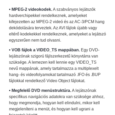
• MPEG-2 videokodek.
A szabványos lejátszók
hardverchipekkel rendelkeznek, amelyeket
kifejezetten az MPEG-2 videó és az AC-3/PCM hang
dekódolására terveztek. Az AVI fájlok újabb vagy
eltérő kodekekkel rendelkeznek, amelyeket a lejátszó
egyszerűen nem tud olvasni.
• VOB fájlok a VIDEO_TS mappában.
Egy DVD-
lejátszónak szigorú fájlszerkezetű könyvtárra van
szüksége. A lemezen kell lennie egy VIDEO_TS
nevű mappának, amely tartalmazza a multiplexelt
hang- és videofolyamokat tartalmazó .IFO és .BUP
fájlokkal rendelkező Video Object fájlokat.
• Megfelelő DVD menüstruktúra.
A lejátszónak
specifikus navigációs adatokra van szüksége ahhoz,
hogy megmondja, hogyan kell elindulni, mikor kell
megjeleníteni a menüt, és hogyan kell ugrani a