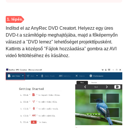
Indítsd el az AnyRec DVD Creatort. Helyezz egy üres
DVD-t a számítógép meghajtójába, majd a főképernyőn
válaszd a "DVD lemez" lehetőséget projekttípusként.
Kattints a középső "Fájlok hozzáadása" gombra az AVI
videó feltöltéséhez és írásához.