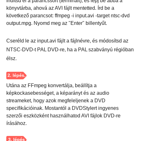
Indítsd el a parancssort (terminált), és lépj be abba a
könyvtárba, ahová az AVI fájlt mentetted. Írd be a
következő parancsot: ffmpeg -i input.avi -target ntsc-dvd
output.mpg. Nyomd meg az "Enter" billentyűt.
Cseréld le az input.avi fájlt a fájlnévre, és módosítsd az
4. lépés.
NTSC-DVD-t PAL DVD-re, ha a PAL szabványú régióban
élsz.
Utána az FFmpeg konvertálja, beállítja a
képkockasebességet, a képarányt és az audio
streameket, hogy azok megfeleljenek a DVD
specifikációinak. Mostantól a DVDStylert ingyenes
szerzői eszközként használhatod AVI fájlok DVD-re
írásához.