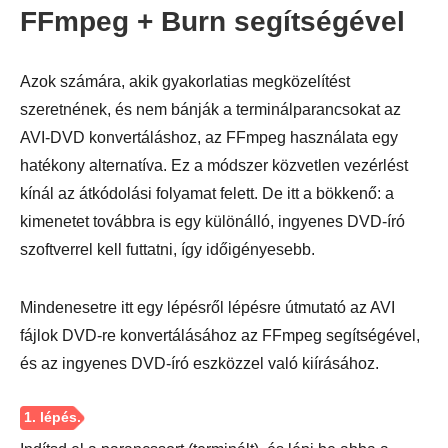
FFmpeg + Burn segítségével
3. lépés
Azok számára, akik gyakorlatias megközelítést
szeretnének, és nem bánják a terminálparancsokat az
AVI-DVD konvertáláshoz, az FFmpeg használata egy
hatékony alternatíva. Ez a módszer közvetlen vezérlést
kínál az átkódolási folyamat felett. De itt a bökkenő: a
kimenetet továbbra is egy különálló, ingyenes DVD-író
szoftverrel kell futtatni, így időigényesebb.
Mindenesetre itt egy lépésről lépésre útmutató az AVI
fájlok DVD-re konvertálásához az FFmpeg segítségével,
és az ingyenes DVD-író eszközzel való kiírásához.