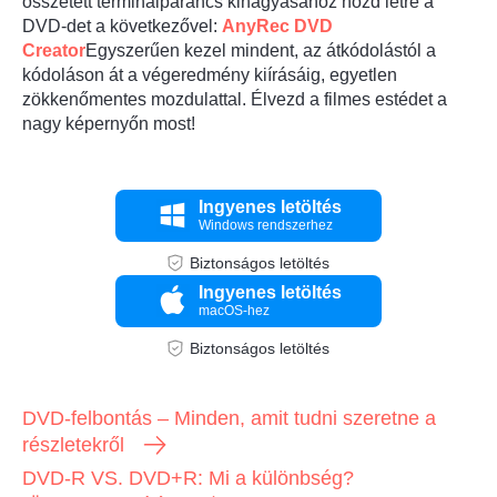
összetett terminálparancs kihagyásához hozd létre a
DVD-det a következővel:
AnyRec DVD
Creator
Egyszerűen kezel mindent, az átkódolástól a
kódoláson át a végeredmény kiírásáig, egyetlen
zökkenőmentes mozdulattal. Élvezd a filmes estédet a
nagy képernyőn most!
Ingyenes letöltés
Windows rendszerhez
Biztonságos letöltés
Ingyenes letöltés
macOS-hez
Biztonságos letöltés
DVD-felbontás – Minden, amit tudni szeretne a
részletekről
DVD-R VS. DVD+R: Mi a különbség?