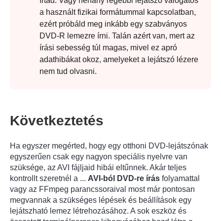
írtad. Vagy néhány régebbi lejátszó válogatós
a használt fizikai formátummal kapcsolatban,
ezért próbáld meg inkább egy szabványos
DVD-R lemezre írni. Talán azért van, mert az
írási sebesség túl magas, mivel ez apró
adathibákat okoz, amelyeket a lejátszó lézere
nem tud olvasni.
Következtetés
Ha egyszer megérted, hogy egy otthoni DVD-lejátszónak
egyszerűen csak egy nagyon speciális nyelvre van
szüksége, az AVI fájljaid hibái eltűnnek. Akár teljes
kontrollt szeretnél a ...
AVI-ból DVD-re írás
folyamattal
vagy az FFmpeg parancssoraival most már pontosan
megvannak a szükséges lépések és beállítások egy
lejátszható lemez létrehozásához. A sok eszköz és