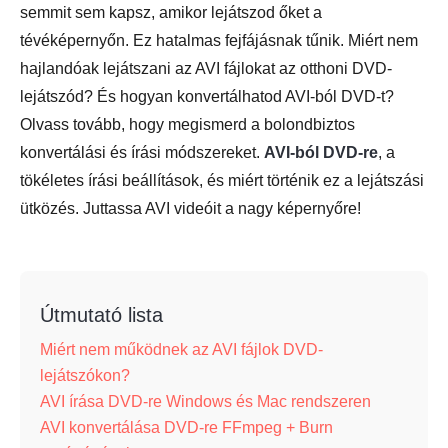
semmit sem kapsz, amikor lejátszod őket a
tévéképernyőn. Ez hatalmas fejfájásnak tűnik. Miért nem
hajlandóak lejátszani az AVI fájlokat az otthoni DVD-
lejátszód? És hogyan konvertálhatod AVI-ból DVD-t?
Olvass tovább, hogy megismerd a bolondbiztos
konvertálási és írási módszereket.
AVI-ból DVD-re
, a
tökéletes írási beállítások, és miért történik ez a lejátszási
ütközés. Juttassa AVI videóit a nagy képernyőre!
Útmutató lista
Miért nem működnek az AVI fájlok DVD-
lejátszókon?
AVI írása DVD-re Windows és Mac rendszeren
AVI konvertálása DVD-re FFmpeg + Burn