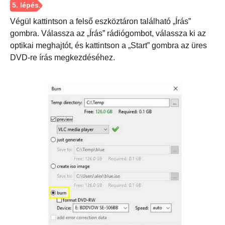
Végül kattintson a felső eszköztáron található „Írás”
3. lépés
gombra. Válassza az „Írás” rádiógombot, válassza ki az
optikai meghajtót, és kattintson a „Start” gombra az üres
DVD-re írás megkezdéséhez.