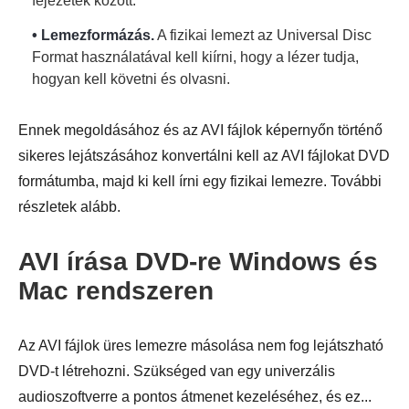
fejezetek között.
• Lemezformázás.
A fizikai lemezt az Universal Disc
Format használatával kell kiírni, hogy a lézer tudja,
hogyan kell követni és olvasni.
Ennek megoldásához és az AVI fájlok képernyőn történő
sikeres lejátszásához konvertálni kell az AVI fájlokat DVD
formátumba, majd ki kell írni egy fizikai lemezre. További
részletek alább.
AVI írása DVD-re Windows és
Mac rendszeren
Az AVI fájlok üres lemezre másolása nem fog lejátszható
DVD-t létrehozni. Szükséged van egy univerzális
audioszoftverre a pontos átmenet kezeléséhez, és ez...