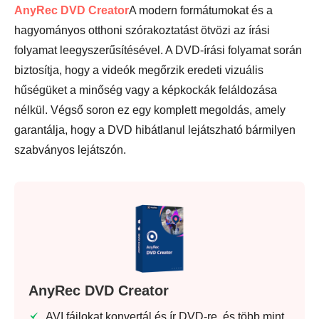
AnyRec DVD Creator
A modern formátumokat és a
hagyományos otthoni szórakoztatást ötvözi az írási
folyamat leegyszerűsítésével. A DVD-írási folyamat során
biztosítja, hogy a videók megőrzik eredeti vizuális
hűségüket a minőség vagy a képkockák feláldozása
nélkül. Végső soron ez egy komplett megoldás, amely
garantálja, hogy a DVD hibátlanul lejátszható bármilyen
szabványos lejátszón.
AnyRec DVD Creator
AVI fájlokat konvertál és ír DVD-re, és több mint