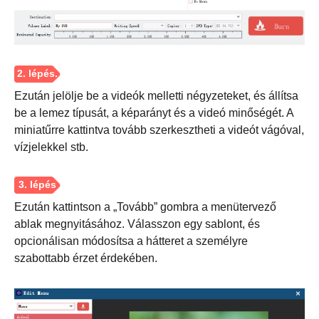
Ezután jelölje be a videók melletti négyzeteket, és állítsa
be a lemez típusát, a képarányt és a videó minőségét. A
miniatűrre kattintva tovább szerkesztheti a videót vágóval,
1. lépés.
vízjelekkel stb.
Ezután kattintson a „Tovább” gombra a menütervező
ablak megnyitásához. Válasszon egy sablont, és
opcionálisan módosítsa a hátteret a személyre
szabottabb érzet érdekében.