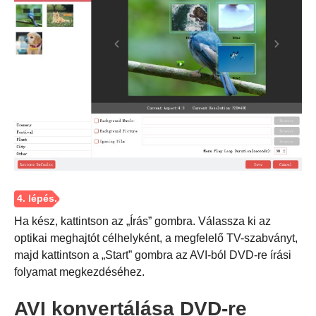
2. lépés.
Ha kész, kattintson az „Írás” gombra. Válassza ki az
optikai meghajtót célhelyként, a megfelelő TV-szabványt,
majd kattintson a „Start” gombra az AVI-ból DVD-re írási
folyamat megkezdéséhez.
AVI konvertálása DVD-re