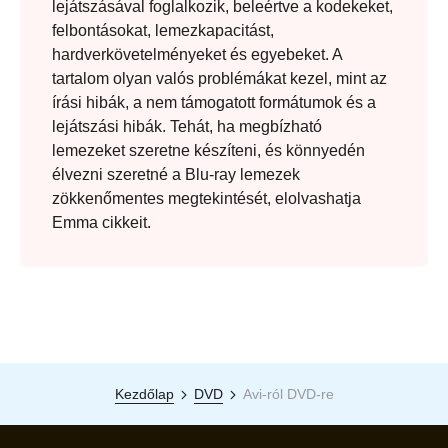
lejátszásával foglalkozik, beleértve a kodekeket,
felbontásokat, lemezkapacitást,
hardverkövetelményeket és egyebeket. A
tartalom olyan valós problémákat kezel, mint az
írási hibák, a nem támogatott formátumok és a
lejátszási hibák. Tehát, ha megbízható
lemezeket szeretne készíteni, és könnyedén
élvezni szeretné a Blu-ray lemezek
zökkenőmentes megtekintését, elolvashatja
Emma cikkeit.
Kezdőlap
DVD
Avi-ról DVD-re