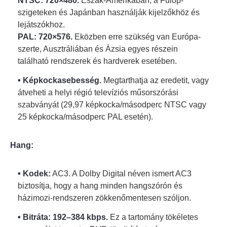
NTSC: 720×480.
Észak-Amerikában, a Fülöp-
szigeteken és Japánban használják kijelzőkhöz és
lejátszókhoz.
PAL: 720×576.
Eközben erre szükség van Európa-
szerte, Ausztráliában és Ázsia egyes részein
található rendszerek és hardverek esetében.
• Képkockasebesség.
Megtarthatja az eredetit, vagy
átveheti a helyi régió televíziós műsorszórási
szabványát (29,97 képkocka/másodperc NTSC vagy
5. lépés.
25 képkocka/másodperc PAL esetén).
Hang:
• Kodek:
AC3. A Dolby Digital néven ismert AC3
biztosítja, hogy a hang minden hangszórón és
házimozi-rendszeren zökkenőmentesen szóljon.
• Bitráta: 192–384 kbps.
Ez a tartomány tökéletes