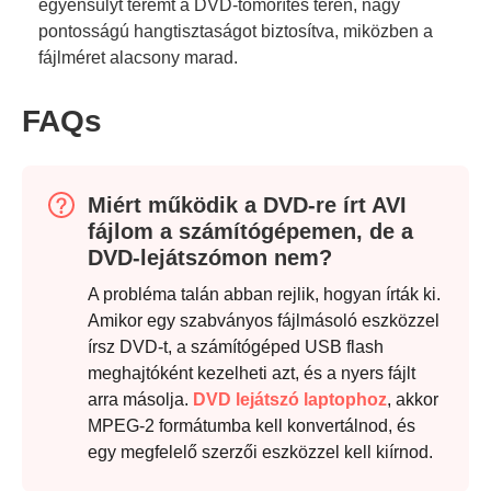
egyensúlyt teremt a DVD-tömörítés terén, nagy
pontosságú hangtisztaságot biztosítva, miközben a
fájlméret alacsony marad.
FAQs
Miért működik a DVD-re írt AVI
fájlom a számítógépemen, de a
DVD-lejátszómon nem?
A probléma talán abban rejlik, hogyan írták ki.
Amikor egy szabványos fájlmásoló eszközzel
írsz DVD-t, a számítógéped USB flash
meghajtóként kezelheti azt, és a nyers fájlt
arra másolja.
DVD lejátszó laptophoz
, akkor
MPEG-2 formátumba kell konvertálnod, és
egy megfelelő szerzői eszközzel kell kiírnod.